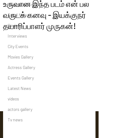
உருவான இந்த படம் என் பல
Political News
வருடக் கனவு - இயக்குநர்
Tamil News
தயாரிப்பாளர் முருகன்!
Reviews
Interviews
City Events
Movies Gallery
Actress Gallery
Events Gallery
Latest News
videos
actors gallery
Tv news