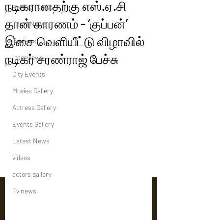
நடிகரானதற்கு எஸ்.ஏ.சி
Political News
தான் காரணம் - ‘குப்பன்’
Tamil News
இசை வெளியீட்டு விழாவில்
Reviews
நடிகர் சரண்ராஜ் பேச்சு
Interviews
City Events
Movies Gallery
Actress Gallery
Events Gallery
Latest News
videos
actors gallery
Tv news