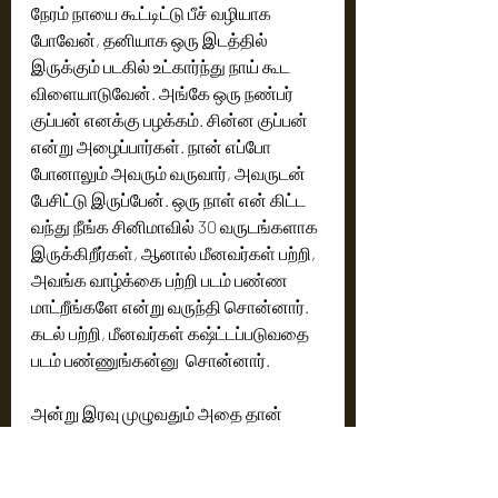
நேரம் நாயை கூட்டிட்டு பீச் வழியாக 
போவேன், தனியாக ஒரு இடத்தில் 
இருக்கும் படகில் உட்கார்ந்து நாய் கூட 
விளையாடுவேன். அங்கே ஒரு நண்பர் 
குப்பன் எனக்கு பழக்கம். சின்ன குப்பன் 
என்று அழைப்பார்கள். நான் எப்போ 
போனாலும் அவரும் வருவார், அவருடன் 
பேசிட்டு இருப்பேன். ஒரு நாள் என் கிட்ட 
வந்து நீங்க சினிமாவில் 30 வருடங்களாக 
இருக்கிறீர்கள், ஆனால் மீனவர்கள் பற்றி, 
அவங்க வாழ்க்கை பற்றி படம் பண்ண 
மாட்றீங்களே என்று வருந்தி சொன்னார். 
கடல் பற்றி, மீனவர்கள் கஷ்ட்டப்படுவதை 
படம் பண்ணுங்கன்னு  சொன்னார். 
அன்று இரவு முழுவதும் அதை தான் 
யோசித்தேன், சரி மீனவர்கள் பற்றி என்ன 
கதை எழுத முடியும் என்று யோசித்தேன். 
12 மணிக்கு ஒரு லைன் வந்தது, ஒரு மீன் 