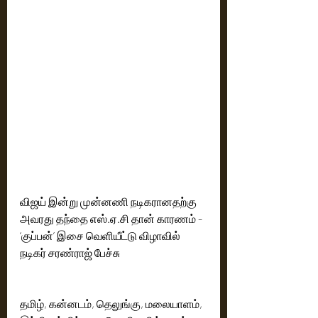
விஜய் இன்று முன்னணி நடிகரானதற்கு 
அவரது தந்தை எஸ்.ஏ.சி தான் காரணம் - 
‘குப்பன்’ இசை வெளியீட்டு விழாவில் 
நடிகர் சரண்ராஜ் பேச்சு
தமிழ், கன்னடம், தெலுங்கு, மலையாளம், 