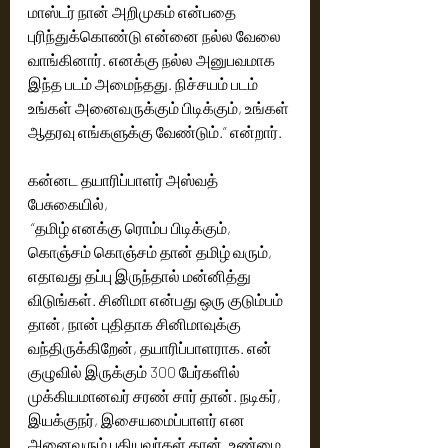
மாஸ்டர் நான் அறிமுகம் என்பதை 
புரிந்துக்கொண்டு என்னை நல்ல வேலை 
வாங்கினார். எனக்கு நல்ல அனுபவமாக 
இந்த படம் அமைந்தது. நிச்சயம் படம் 
உங்கள் அனைவருக்கும் பிடிக்கும், உங்கள் 
ஆதரவு எங்களுக்கு வேண்டும்.” என்றார்.
கன்னட தயாரிப்பாளர் அஸ்வத் 
பேசுகையில்,
 “தமிழ் எனக்கு ரொம்ப பிடிக்கும், 
கொஞ்சம் கொஞ்சம் தான் தமிழ் வரும்,  
எதாவது தப்பு இருந்தால் மன்னித்து 
விடுங்கள். சினிமா என்பது ஒரு குடும்பம் 
தான், நான் புதிதாக சினிமாவுக்கு 
வந்திருக்கிறேன், தயாரிப்பாளராக. என் 
குழுவில் இருக்கும் 300 பேர்களில் 
முக்கியமானவர் சரண் சார் தான். நடிகர், 
இயக்குநர், இசையமைப்பாளர் என 
அனைவரும் புதியவர்கள் தான். உண்மை 