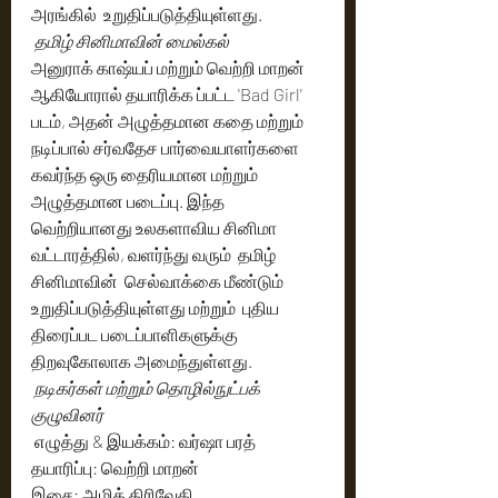
அரங்கில்  உறுதிப்படுத்தியுள்ளது.
 தமிழ் சினிமாவின் மைல்கல் 
அனுராக் காஷ்யப் மற்றும் வெற்றி மாறன் 
ஆகியோரால் தயாரிக்க ப்பட்ட 'Bad Girl' 
படம், அதன் அழுத்தமான கதை மற்றும்  
நடிப்பால் சர்வதேச பார்வையாளர்களை 
கவர்ந்த ஒரு தைரியமான மற்றும் 
அழுத்தமான படைப்பு. இந்த 
வெற்றியானது உலகளாவிய சினிமா 
வட்டாரத்தில், வளர்ந்து வரும்  தமிழ் 
சினிமாவின்  செல்வாக்கை மீண்டும் 
உறுதிப்படுத்தியுள்ளது மற்றும்  புதிய 
திரைப்பட படைப்பாளிகளுக்கு 
திறவுகோலாக அமைந்துள்ளது. 
நடிகர்கள் மற்றும் தொழில்நுட்பக் 
குழுவினர் 
 எழுத்து & இயக்கம்: வர்ஷா பரத்
தயாரிப்பு: வெற்றி மாறன்
இசை: அமித் திரிவேதி