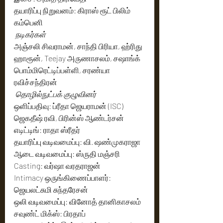
தயாரிப்பு நிறுவனம்: கிராஸ் ரூட் பிலிம் 
கம்பெனி
 நடிகர்கள்
அஞ்சலி சிவராமன், சாந்தி பிரியா, ஹ்ரிது 
ஹாரூன், Teejay அருணாசலம், சஷாங்க் 
பொம்மிரெட்டிப்பள்ளி, சரண்யா 
ரவிச்சந்திரன்
 தொழில்நுட்பக் குழுவினர் 
ஒளிப்பதிவு: ப்ரீதா ஜெயராமன் (ISC) 
ஜெகதீஷ் ரவி, பிரின்ஸ் ஆண்டர்சன்
எடிட்டிங்: ராதா ஸ்ரீதர்
தயாரிப்பு வடிவமைப்பு: வி. ஷண்முகராஜா
ஆடை வடிவமைப்பு: ஸ்ருதி மஞ்சரி
Casting: வர்ஷா வரதராஜன்
Intimacy ஒருங்கிணைப்பாளர்: 
ஜெயலட்சுமி சுந்தரேசன்
ஒலி வடிவமைப்பு: வினோத் தானிகாசலம்
சவுண்ட் மிக்ஸ்: பிரதாப்