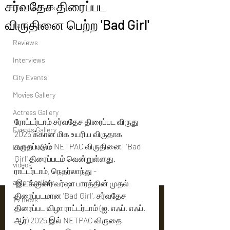
சர்வதேச திரைப்பட
Political News
விருதினை பெற்ற 'Bad Girl'
Tamil News
Reviews
Interviews
City Events
Movies Gallery
Actress Gallery
ரோட்டர்டாம் சர்வதேச திரைப்பட விருது 
Events Gallery
2025 க்கான மிக உயரிய விருதாக 
கருதப்படும் NETPAC விருதினை   'Bad 
Latest News
Girl' திரைப்படம் வென்றுள்ளது.
videos
ராட்டர்டாம், நெதர்லாந்து -
actors gallery
 இயக்குனர் வர்ஷா பாரத்தின் முதல் 
திரைப்படமான 'Bad Girl', சர்வதேச 
Tv news
திரைப்பட விழா ராட்டர்டாம் (ஐ. எஃப். எஃப். 
ஆர்) 2025 இல் NETPAC விருதை 