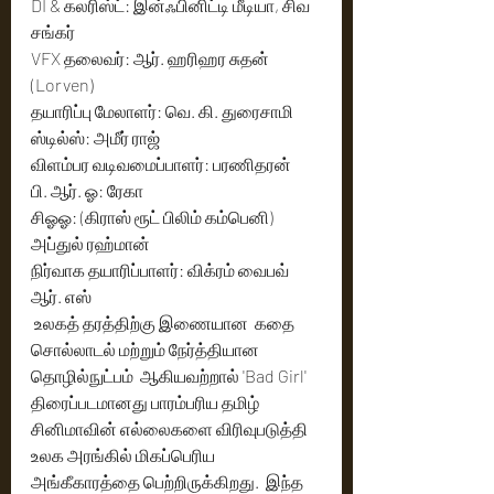
DI & கலரிஸ்ட்: இன்ஃபினிட்டி மீடியா, சிவ 
சங்கர்
VFX தலைவர்: ஆர். ஹரிஹர சுதன் 
(Lorven)
தயாரிப்பு மேலாளர்: வெ. கி. துரைசாமி
ஸ்டில்ஸ்: அமீர் ராஜ்
விளம்பர வடிவமைப்பாளர்: பரணிதரன்
பி. ஆர். ஓ: ரேகா
சிஓஓ: (கிராஸ் ரூட் பிலிம் கம்பெனி) 
அப்துல் ரஹ்மான்
நிர்வாக தயாரிப்பாளர்: விக்ரம் வைபவ் 
ஆர். எஸ்
 உலகத் தரத்திற்கு இணையான  கதை 
சொல்லாடல் மற்றும் நேர்த்தியான 
தொழில்நுட்பம்  ஆகியவற்றால் 'Bad Girl' 
திரைப்படமானது பாரம்பரிய தமிழ் 
சினிமாவின் எல்லைகளை விரிவுபடுத்தி 
உலக அரங்கில் மிகப்பெரிய 
அங்கீகாரத்தை பெற்றிருக்கிறது.  இந்த 