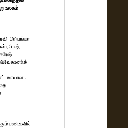
று உலகம் 
ரவி, பிரியங்கா 
வ் ரமேஷ், 
ுரேஷ் 
. விவேகானந்த் 
ப் கையாள , 
்தை 
் 
தும் பணிகளில் 