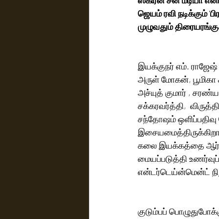
ஜெயம் ரவி நடிக்கும் '
முழுவதும் திரையரங்க
இயக்குநர் எம். ராஜேஷ் 
அருள் மோகன், பூமிகா ச
அச்யுத் குமார் , சரண்
சக்கரவர்த்தி,  விருத்த
சந்தோஷம் ஒளிப்பதிவு 
இசையமைத்திருக்கிறார
கலை இயக்கத்தை ஆர் .
மையப்படுத்தி உணர்வுப்
என்டர்டெய்ன்மென்ட் நி
குடும்பப் பொழுதுபோக்