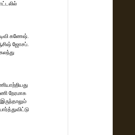
ட்டலில் 
விடிவி கணேஷ், 
ஆசிஷ் ஜோசப், 
கலந்து 
ணியாற்றியது 
மணி நேரமாக 
ர்த்துவிட்டு 