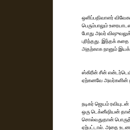
ஒளிப்பதிவாளர் விவேகா
பெரும்பாலும் உரையாடல
போது அவர் விஷுவலுக்க
புரிந்தது.‌ இந்தக் கதை சென்னையிலும், ஊட்டியிலும் நடைபெறுவது போல் எழுதப்பட்டிருக்கிறது.‌ 
அதற்காக நானும் இயக்க
ஸ்கிரீன் சீன் என்டர்
ஏற்கனவே அவர்களின் தய
நடிகர் ஜெயம் ரவியுடன
ஒரு டெக்னீஷியன் தான
சொல்வதுதான் பொருத்தம
ஏற்பட்டால், அதை உடனடி