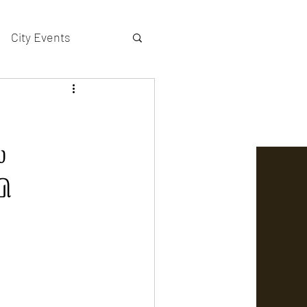
City Events
actors gallery
்
ி