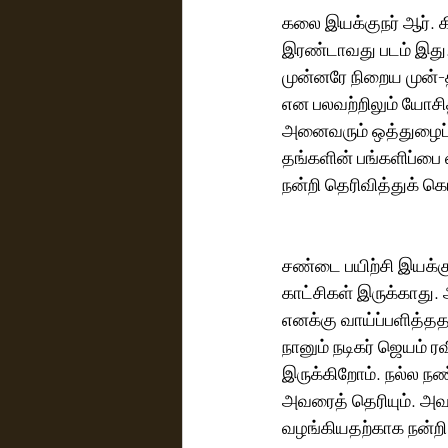
கலை இயக்குநர் ஆர். க
இரண்டாவது படம் இது. இந்த
முன்னரே நிறைய முன்-த
என பலவற்றிலும் யோசி
அனைவரும் ஒத்துழைப்ப
தங்களின் பங்களிப்பை
நன்றி தெரிவித்துக் கொள
சண்டை பயிற்சி இயக்கு
காட்சிகள் இருக்காது. 
எனக்கு வாய்ப்பளித்ததற
நானும் நடிகர் ஜெயம் ர
இருக்கிறோம். நல்ல ந
அவரைத் தெரியும்.‌ அவருக்காக இந்த படத்தில் சண்டைக் காட்சியை  அமைப்பதற்கு வாய்ப்பு 
வழங்கியதற்காக நன்றி த