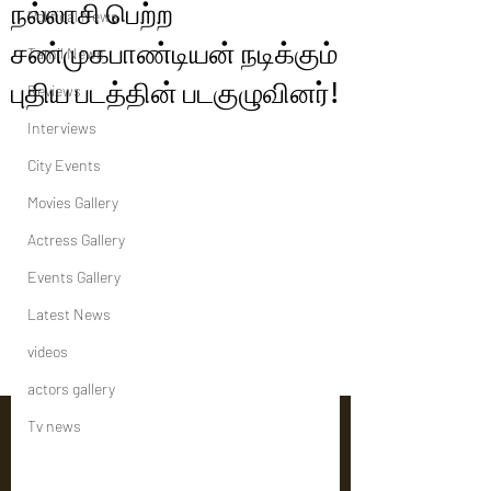
நல்லாசி பெற்ற
Political News
சண்முகபாண்டியன் நடிக்கும்
Tamil News
புதிய படத்தின் படகுழுவினர்!
Reviews
Interviews
City Events
Movies Gallery
Actress Gallery
Events Gallery
Latest News
videos
actors gallery
Tv news