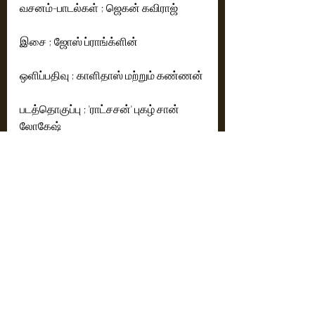
வசனம்-பாடல்கள் ; ஜெகன் கவிராஜ்  
இசை ; ஜோஸ் ப்ராங்க்ளின் 
ஒளிப்பதிவு ; காளிதாஸ் மற்றும் கண்ணன்
படத்தொகுப்பு ; 'ராட்சசன்' புகழ் சான் 
லோகேஷ் 
கலை இயக்குநர் ; நட்ராஜ் 
சண்டைக்காட்சிகள் ; சுகன் 
ஆடை வடிவமைப்பு ; ரிஸ்வானா
லைன் புரொடியூசர்: ஸ்ரீதர் கோவிந்தராஜ், 
பொன்சங்கர் 
எக்ஸிகியூட்டிவ் புரொடியூசர்: KSK 