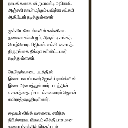
நாயகிகளாக  விருமாண்டி அபிராமி, 
அஞ்சலி நாயர் மற்றும் பவித்ரா லட்சுமி 
ஆகியோர் நடித்துள்ளனர். 
முக்கிய வேடங்களில் கன்னிகா, 
தலைவாசல் விஜய், அருள் டி சங்கர், 
பொற்கொடி, பிஜிஎஸ், கல்கி, சையத், 
திருநங்கை தீக்‌ஷா உள்ளிட்ட பலர் 
நடித்துள்ளனர்.
நெடுநல்வாடை  படத்தின் 
இசையமைப்பாளர் ஜோஸ் ப்ராங்க்ளின் 
இசை அமைத்துள்ளார்.  படத்தின் 
வசனத்தையும் பாடல்களையும் ஜெகன் 
கவிராஜ் எழுதியுள்ளார்.
ஹைபர் லிங்க் வகையை சார்ந்த 
திரில்லராக, மிகவும் வித்தியாசமான 
கதையம்சத்தில் இந்தப்படம் 