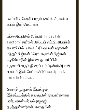
டிசம்பரில் வெளியாகும் 'ஒன்ஸ் அபான் எ 
டைம் இன் மெட்ராஸ்'
ஃப்ரைடே பிலிம் பேக்டரி (Friday Film 
Factory) சார்பில் கேப்டன் எம்.பி. ஆனந்த் 
தயாரிப்பில்,  பாலா, ட்ரீம் ஹவுஸ் ஹாரூன் 
மற்றும் பிஜிஎஸ் ப்ரொடக்ஷன்ஸ் பிஜிஎஸ் 
ஆகியோரின் இணை தயாரிப்பில் 
உருவாகி வரும் திரைப்படம் 'ஒன்ஸ் அபான் 
எ டைம் இன் மெட்ராஸ்' (Once Upon A 
Time In Madras).
பிரசாத் முருகன் இயக்கும் 
இந்தப்படத்தில் கதையின் நாயகர்களாக 
பரத், ஷான் மற்றும் ராஜாஜி 
நடித்துள்ளார்கள். கதையின் 