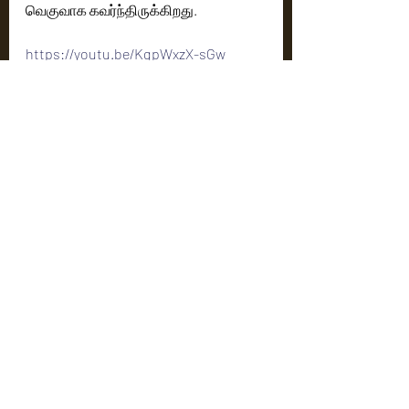
வெகுவாக கவர்ந்திருக்கிறது.
https://youtu.be/KqpWxzX-sGw
Cinema News
Latest News
Recent Posts
See All