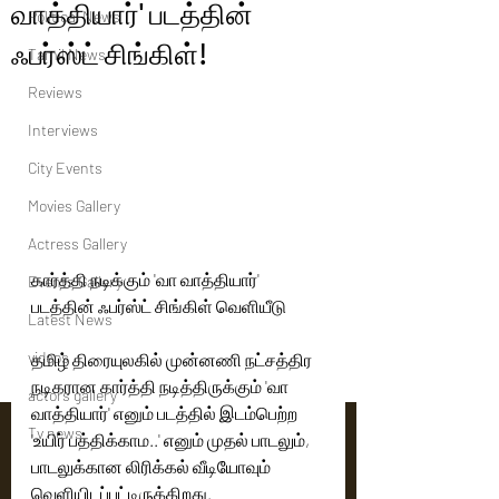
வாத்தியார்' படத்தின்
Political News
ஃபர்ஸ்ட் சிங்கிள்!
Tamil News
Reviews
Interviews
City Events
Movies Gallery
Actress Gallery
கார்த்தி நடிக்கும் 'வா வாத்தியார்' 
Events Gallery
படத்தின் ஃபர்ஸ்ட் சிங்கிள் வெளியீடு
Latest News
videos
தமிழ் திரையுலகில் முன்னணி நட்சத்திர 
நடிகரான கார்த்தி நடித்திருக்கும் 'வா 
actors gallery
வாத்தியார்' எனும் படத்தில் இடம்பெற்ற 
Tv news
'உயிர் பத்திக்காம..' எனும் முதல் பாடலும், 
பாடலுக்கான லிரிக்கல் வீடியோவும் 
வெளியிடப்பட்டிருக்கிறது. 