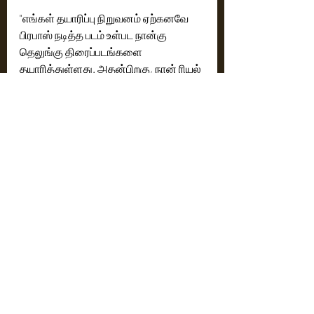
"எங்கள் தயாரிப்பு நிறுவனம் ஏற்கனவே 
பிரபாஸ் நடித்த படம் உள்பட நான்கு 
தெலுங்கு திரைப்படங்களை 
தயாரித்துள்ளது. அதன்பிறகு, நான் ரியல் 
எஸ்டேட் மீது ஆர்வம் கொண்டு, 
திரைப்படத் துறையில் இருந்து 
இடைவெளி எடுத்துக் கொண்டேன். 
தற்போது தில் ராஜூ சாரின் ஆதரவுக்கு 
நன்றி கூறி, 'கேம் சேஞ்சர்' 
திரைப்படத்துடன் கம்பேக் கொடுப்பதில் 
சுவாரஸ்யமாக இருக்கிறேன். இருவரும் 
அதிக தமிழ் மற்றும் பான் இந்தியன் 
படங்களை எடுக்க ஆர்வமாக 
இருக்கிறோம். தற்போது நாங்கள் சரியான 
இயக்குநர்கள் மற்றும் கதைகளை தேர்வு 
செய்து வருகிறோம். தில் ராஜூவிடம் 
எனக்கு மிகவும் பிடித்த விஷயம் அவர் 
சரியான கதை மற்றும் இயக்குநரை தேர்வு 