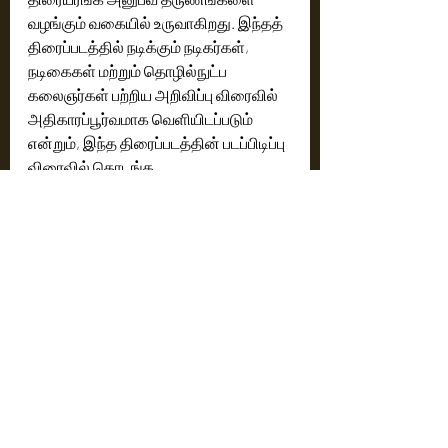
வழங்கும் வகையில் உருவாகிறது. இந்தத் 
திரைப்படத்தில் நடிக்கும் நடிகர்கள், 
நடிகைகள் மற்றும் தொழில்நுட்ப 
கலைஞர்கள் பற்றிய அறிவிப்பு விரைவில் 
அதிகாரப்பூர்வமாக வெளியிடப்படும் 
என்றும், இந்த திரைப்படத்தின் படப்பிடிப்பு 
விரைவில் தொடங்க 
திட்டமிடப்பட்டிருப்பதாகவும் படக் 
குழுவினர் தெரிவித்துள்ளனர். 
சுந்தர் சி - வேல் பிலிம்ஸ் இன்டர்நேஷனல் 
-நயன்தாரா கூட்டணியில் உருவாகும் 
'மூக்குத்தி அம்மன் 2' திரைப்படத்திற்கு 
பார்வையாளர்களிடையேயும், திரையுலக 
வணிகர்களிடையேயும் பெரும் எதிர்பார்ப்பு 
ஏற்பட்டிருக்கிறது.
Cinema News
Latest News