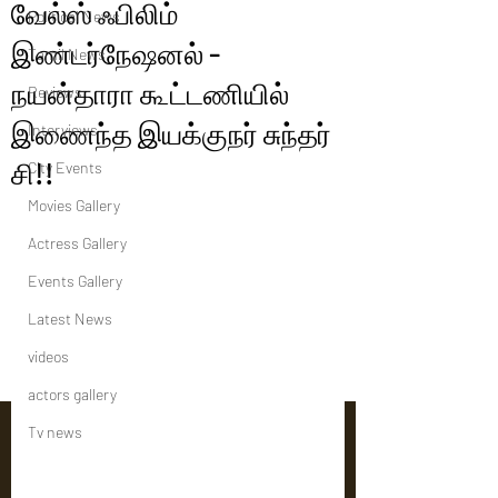
வேல்ஸ் ஃபிலிம்
Political News
இண்டர்நேஷனல் -
Tamil News
நயன்தாரா கூட்டணியில்
Reviews
இணைந்த இயக்குநர் சுந்தர்
Interviews
சி!!
City Events
Movies Gallery
Actress Gallery
Events Gallery
Latest News
videos
actors gallery
Tv news