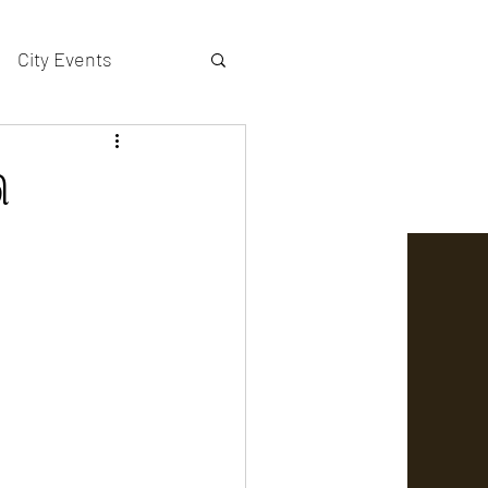
City Events
actors gallery
ி