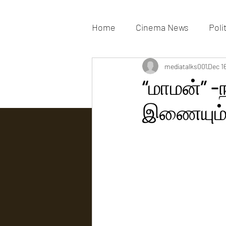
Home
Cinema News
Poli
Movies Gallery
mediatalks001
Actress G
Dec 1
“மாமன்” -ந
இணையும் 
Tv news