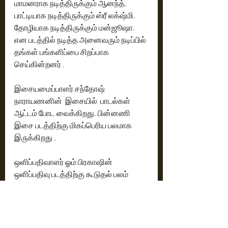
மாமனராக நடித்திருக்கும் ஆனந்த், 
பாட்டியாக நடித்திருக்கும் ஸ்ரீ லக்‌ஷ்மி, 
தோழியாக நடித்திருக்கும் மன்ஜூஷா, 
என படத்தில் நடித்த அனைவரும் நடிப்பில் 
தங்கள் பங்களிப்பை சிறப்பாக 
செய்கின்றனர் .
இசையமைப்பாளர் சந்தோஷ் 
நாராயணனின்  இசையில்  பாடல்கள் 
ஆட்டம் போட வைக்கிறது. பின்னணி 
இசை படத்திற்கு மிகப்பெரிய பலமாக 
இருக்கிறது . 
ஒளிப்பதிவாளர் ஓம் பிரகாஷின் 
ஒளிப்பதிவு படத்திற்கு கூடுதல் பலம் 
சேர்க்கிறது.
ஒரு அமைதியான பெண் தன் 
குடும்பத்திற்காக  புயலாக மாறும் 