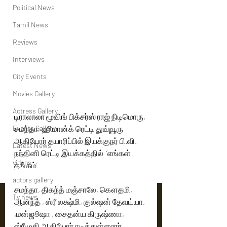
Political News
Tamil News
Reviews
Interviews
City Events
Movies Gallery
Actress Gallery
டிராலாலா மூவிங் பிக்சர்ஸ் 
ராஜ் நிடிமொரு, 
Events Gallery
சமந்தா, ஹிமான்க் ரெட்டி துவ்வூரு 
ஆகியோர் தயாரிப்பில் இயக்குநர் பி.வி. 
Latest News
நந்தினி ரெட்டி இயக்கத்தில்  ‘எங்கள் 
videos
தங்கம்’
actors gallery
சமந்தா, திகந்த் மஞ்சாலே, கௌதமி, 
Tv news
ஆனந்த் , ஸ்ரீ லக்ஷ்மி, குல்ஷன் தேவய்யா, 
,மன்ஜூஷா , சைதன்ய கிருஷ்ணா, 
ஸ்ரீமுகி ஆகியோர் நடித்துள்ளனர் .