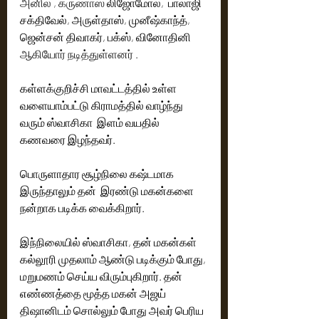
அனில் , கருணாஸ் 
லிஜோமோல்,  பாலாஜி 
சக்திவேல், அருள்தாஸ், முனீஷ்காந்த், 
ஜென்சன் திவாகர், பக்ஸ், வினோதினி 
ஆகியோர் நடித்துள்ளனர் .
கள்ளக்குறிச்சி மாவட்டத்தில் உள்ள 
வளையாம்பட்டு கிராமத்தில் வாழ்ந்து 
வரும் ஸ்வாசிகா  இளம் வயதில் 
கணவரை இழந்தவர்.
பொருளாதார சூழ்நிலை கஷ்டமாக 
இருந்தாலும் தன்  இரண்டு மகன்களை  
நன்றாக படிக்க வைக்கிறார். 
இந்நிலையில் ஸ்வாசிகா, தன் மகன்கள் 
கல்லூரி முதலாம் ஆண்டு படிக்கும் போது, 
மறுமணம் செய்ய விரும்புகிறார். தன் 
எண்ணத்தை மூத்த மகன் அஜய் 
திஷானிடம் சொல்லும் போது அவர் பெரிய 