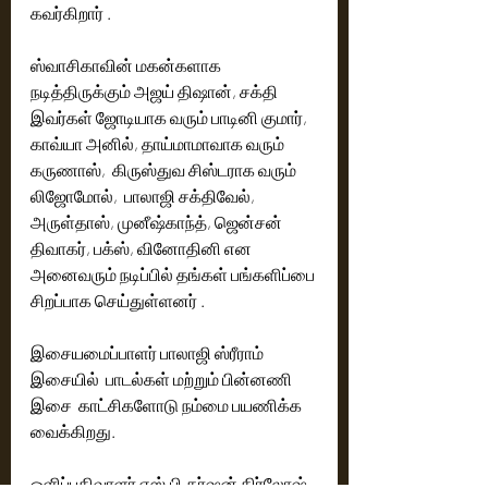
கவர்கிறார் .
ஸ்வாசிகாவின் மகன்களாக 
நடித்திருக்கும் அஜய் திஷான், சக்தி 
இவர்கள் ஜோடியாக வரும் பாடினி குமார், 
காவ்யா அனில், தாய்மாமாவாக வரும் 
கருணாஸ்,  கிருஸ்துவ சிஸ்டராக வரும் 
லிஜோமோல்,  பாலாஜி சக்திவேல், 
அருள்தாஸ், முனீஷ்காந்த், ஜென்சன் 
திவாகர், பக்ஸ், வினோதினி என 
அனைவரும் நடிப்பில் தங்கள் பங்களிப்பை 
சிறப்பாக செய்துள்ளனர் .
இசையமைப்பாளர் பாலாஜி ஸ்ரீராம் 
இசையில்  பாடல்கள் மற்றும் பின்னணி 
இசை  காட்சிகளோடு நம்மை பயணிக்க 
வைக்கிறது. 
ஒளிப்பதிவாளர் எஸ்.பி.தர்ஷன் கிர்லோஷ்  