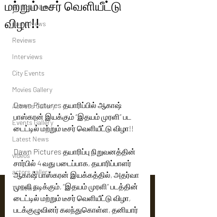
மற்றும் டீசர் வெளியீட்டு
Political News
விழா!!
Tamil News
Reviews
Interviews
City Events
Movies Gallery
Dawn Pictures தயாரிப்பில் ஆகாஷ் 
Actress Gallery
பாஸ்கரன் இயக்கும் “இதயம் முரளி” பட 
Events Gallery
டைட்டில் மற்றும் டீசர் வெளியீட்டு விழா!!
Latest News
Dawn Pictures தயாரிப்பு நிறுவனத்தின் 
videos
சார்பில் 4 வது படைப்பாக, தயாரிப்பாளர் 
actors gallery
ஆகாஷ் பாஸ்கரன் இயக்கத்தில், அதர்வா 
முரளி நடிக்கும், “இதயம் முரளி” படத்தின் 
Tv news
டைட்டில் மற்றும் டீசர் வெளியீட்டு விழா, 
படக்குழுவினர் கலந்துகொள்ள, தனியார் 