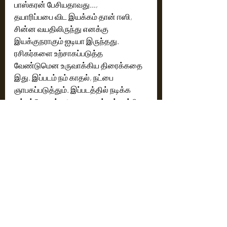
பாஸ்கரன் பேசியதாவது…,
தயாரிப்பபை விட இயக்கம் தான் ஈஸி, 
சின்ன வயதிலிருந்து எனக்கு 
இயக்குநராகும் ஐடியா இருந்தது. 
ரசிகர்களை உற்சாகப்படுத்த 
வேண்டுமென உருவாக்கிய திரைக்கதை 
இது. இப்படம் நம் காதல், நட்பை 
ஞாபகப்படுத்தும். இப்படத்தில் நடிக்க 
ஒப்புக்கொண்ட அனைவருக்கும் நன்றி. 
ஒரு அழகான காதல் படமாக இருக்கும் 
நன்றி. 
நடிகர் அதர்வா பேசியதாவது…,
ஒன் சைட் லவ் எப்போதும் வாழ்வில் மறக்க 
முடியாத அனுபவம், என் அப்பாவின் 
கொண்டாடப்பட்ட டைட்டில் இதயம் முரளி, 
என்னுள்ளும் ஒரு இதயம் முரளி 
இருக்கிறான், எல்லோருக்குள்ளும் ஒரு 
இதயம் முரளி இருக்கிறான், அதைக் 