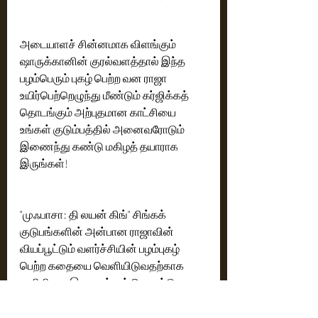
அடையாளச் சின்னமாக விளங்கும் 
ஷாருக்கானின் குரல்வளத்தால் இந்த 
பழம்பெரும் புகழ் பெற்ற வன ராஜா 
உயிர்பெற்றெழுந்து மீண்டும் கர்ஜிக்கத் 
தொடங்கும் அற்புதமான காட்சியை 
உங்கள் குடும்பத்தில் அனைவரோடும் 
இணைந்து கண்டு மகிழத் தயாராக 
இருங்கள்!
"முஃபாசா: தி லயன் கிங்" சிங்கக் 
குடுபங்களின் அன்பான ராஜாவின் 
வியப்பூட்டும் வளர்ச்சியின் பழம்புகழ் 
பெற்ற கதையை வெளியிடுவதற்காக 
ரஃபிகியை இணைத்துக் கொண்டு 
முஃபாசா என்ற தன்னந்தனியாக 
விடப்பட்ட சிங்கக் குட்டியை 