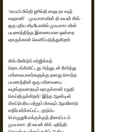
“காஃபி மில்தி ஜூல்தி ஹை நா எஹ் 
கஹானி” - முஃபாசாவின் தி லயன் கிங் –
ஒரு புதிய வீடியோவில் முஃபாசா:வின் 
பயணத்திற்கு இணையான ஒன்றை 
ஷாருக்கான் வெளிப்படுத்துகிறார்
கிங் மீண்டும் கர்ஜிக்கத் 
தொடங்கிவிட்டது அத்துடன் சேர்த்து 
பார்வையாளர்களுக்கு தனது சொந்த 
பயணத்தின் ஒரு பார்வையை 
வழங்குவதையும் ஷாருக்கான் உறுதி 
செய்திருக்கிறார்! இந்த ஆண்டின் 
மிகப்பெரிய மற்றும் மிகவும் ஆவலோடு 
எதிர்பார்க்கப்பட்ட குடும்ப 
பொழுதுபோக்குக்குத் திரைப்படம், 
முஃபாசா: தி லயன் கிங், ஹிந்தி, 
தெலுங்கு மற்றும் தமிழ் ஆகிய 