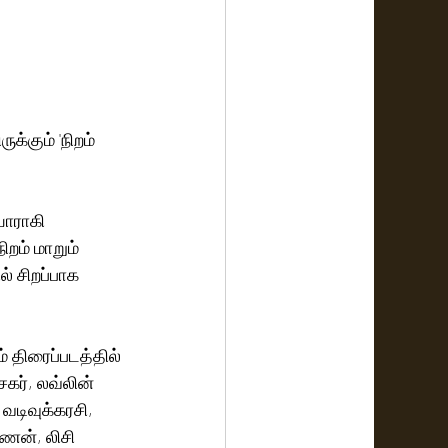
க்கும் 'நிறம் 
யாராகி 
றம் மாறும் 
் சிறப்பாக 
் திரைப்படத்தில் 
ேகர், லவ்லின் 
வடிவுக்கரசி, 
்ணன், லிசி 