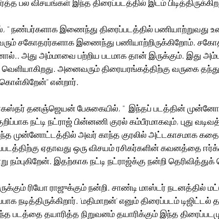
்த்த பல விசயங்கள் இந்த திரைப்படத்தில் இடம் பிடித்திருக்கிறது.
ல், '' நண்பர்களாக இணைந்து திரைப்படத்தில் பணியாற்றுவது உண
வரும் சகோதரர்களாக இணைந்து பணியாற்றிருக்கிறோம். சகோ
ல்.. அது அம்மாவை பற்றிய படமாக தான் இருக்கும். இது அம்
ேதி வெளியாகிறது. அனைவரும் திரையரங்கத்திற்கு வருகை தந்த
ொள்கிறேன்'' என்றார். 
கஸ்தர் தனஞ்ஜெயன் பேசுகையில், ''  இந்தப் படத்தின் முன்னோட்
ுறிப்பாக நட்டி நட்ராஜ் பின்னணி குரல் கம்பீரமாகவும், புது வடிவத
இந்த முன்னோட்டத்தில் அவர் காந்த குரலில் அட்டகாசமாக க
ப்படத்திற்கு ஏதாவது ஒரு விசயம் ரசிகர்களின் கவனத்தை ஈர்க்
ு நம்புகிறேன். இதற்காக நட்டி நட்ராஜ்க்கு நன்றி தெரிவித்துக
ிருக்கும் ரியோ ராஜுக்கும் நன்றி. சாண்டி மாஸ்டர் நடனத்தில் மட
றப்பாக நடித்திருக்கிறார். 'மதிமாறன்' எனும் திரைப்படம் டிஜிட்டல் 
்த படத்தை தயாரித்த நிறுவனம் தயாரிக்கும் இந்த திரைப்படமு