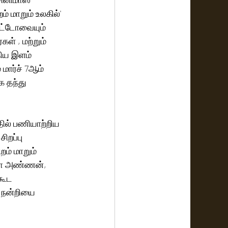
 மாறும் உலகில்' 
ிட்டோவையும் 
ள் , மற்றும் 
ிய இளம் 
 மார்ச் 7ஆம் 
 தந்து 
ில் பணியாற்றிய 
ிறப்பு 
ம் மாறும் 
ியோ அண்ணன், 
கூட 
 நன்றியை 