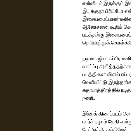
என்னிடம் இருக்கும் இ
இயக்குநர் பிரிட்டோ எ
இசையமைப்பாளர்களின் 
ஆலோசனை கூறிக் கொண்ட
படத்திற்கு இசையமைப்
தெரிவித்துக் கொள்கிறேன
நடிகை ஜீவா சுப்பிரமணி
வாய்ப்பு அளித்ததற்காக
படத்தினை விளம்பரப்பட
வெளியிட்டு இருந்தார்
கதாபாத்திரத்தில் நடித
நன்றி. 
இந்தத் திரைப்படம் ச
மார்ச் ஏழாம் தேதி என
கேட்டுக்கொள்கிறேன். இ