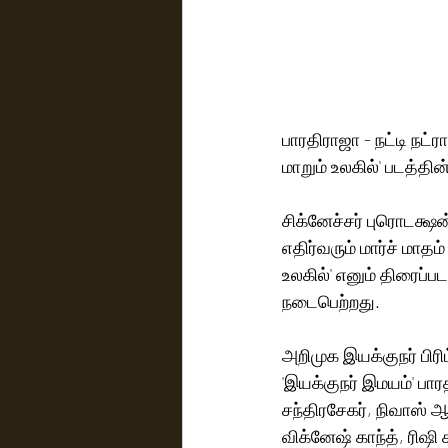
பாரதிராஜா - நட்டி நட்ர
மாறும் உலகில்' படத்தி
சிக்னேச்சர் புரொடக்ஷன
எதிர்வரும் மார்ச் மாத
உலகில்' எனும் திரைப்
நடைபெற்றது. 
அறிமுக இயக்குநர் பிரிட
'இயக்குநர் இமயம்' பாரத
சந்திரசேகர், நிவாஸ் ஆ
விக்னேஷ் காந்த், ரிஷி