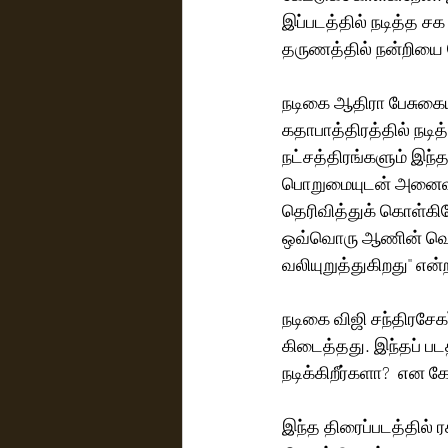
இப்படத்தில் நடித்த 
தருணத்தில் நன்றியை த
நடிகை ஆதிரா பேசுகையில
கதாபாத்திரத்தில் நடித
நட்சத்திரங்களும் இந்த
பொறுமையுடன் அனைவரைய
தெரிவித்துக் கொள்கிற
ஒவ்வொரு ஆணின் வெற்றி
வலியுறுத்துகிறது'' என்ற
நடிகை விஜி சந்திரசேகர
கிடைத்தது. இந்தப் பட
நடிக்கிறீர்களா?  என கே
இந்த திரைப்படத்தில் ர