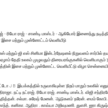
ாஜ் - ரியோ ராஜ் - சாண்டி மாஸ்டர் - ஆகியோர் இணைந்து நடித்திரு
ன் இசை மற்றும் முன்னோட்டம் வெளியீடு 
்ஸ் மற்றும் ஜி எஸ் சினிமா இன்டர்நேஷனல் நிறுவனம் சார்பில் த
ம் ஏழாம் தேதி உலகம் முழுவதும் திரையரங்குகளில் வெளியாகும் 'நி
படத்தின் இசை மற்றும் முன்னோட்ட வெளியீட்டு விழா சென்னையில
்டோ J B  இயக்கத்தில் உருவாகியுள்ள 'நிறம் மாறும் உலகில்' எனும
ிராஜா, நட்டி நட்ராஜ், ரியோ ராஜ், சாண்டி மாஸ்டர், விஜி சந்திரச
தித்தன், சல்மா, சுரேஷ் மேனன், 'ஆடுகளம்' நரேன், மைம் கோபி, 
 காந்த், கனிகா, ஆதிரா , காவ்யா அறிவுமணி, துளசி, ஐரா கிருஷ