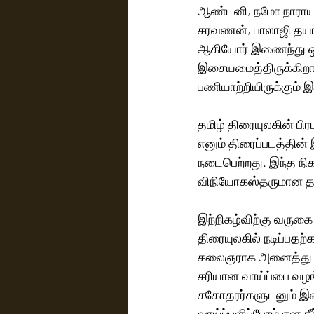
ஆண்டனி, நமோ நாராயணன்
சரவணன், பாலாஜி தயாளன
ஆகியோர் இணைந்து ஒளிப
இசையமைத்திருக்கிறார்
பணியாற்றியிருக்கும் 
தமிழ் திரையுலகின் பிர
எனும் திரைப்படத்தின்
நடைபெற்றது. இந்த நிகழ்
விநியோகஸ்தருமான தன
இந்நிகழ்விற்கு வருகை
திரையுலகில் நடிப்பதற்
கலைஞராக அனைத்து பிரி
சரியான வாய்ப்பை வழ
சகோதரர்களுடனும் இணை
வாய்ப்பளிப்போம் என த