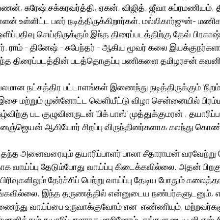
, சுரேஷ் சக்கரவர்த்தி, ஏகன், விஜித், ஜீவா சுப்ரமணியம், த
் உள்ளிட்ட பலர் நடித்திருக்கிறார்கள். மல்லிகார்ஜுன்- மண
்பதிவு செய்திருக்கும் இந்த திரைப்படத்திற்கு தேவ் பிரகாஷ்
. ராம் - தினேஷ் - சுபேந்தர் - ஆகிய மூவர் கலை இயக்குநர்கள
இந்த திரைப்படத்தின் படத்தொகுப்பு பணிகளை தமிழரசன் கவனித்
பலமான நட்சத்திர பட்டாளங்கள் இணைந்து நடித்திருக்கும் 'நிறம் 
 இசை மற்றும் முன்னோட்ட வெளியீட்டு விழா சென்னையில் பிரம
விற்கு பட குழுவினருடன் 'பிக் பாஸ்' முத்துக்குமரன் , தயாரிப்ப
ஞ்ஜெயன் ஆகியோர் சிறப்பு விருந்தினர்களாக கலந்து கொண்
 தந்த அனைவரையும் தயாரிப்பாளர் பாலா சீதாராமன் வரவேற்று பே
காக வாய்ப்பு தேடும்போது வாய்ப்பு கிடைக்கவில்லை. அதன் பிறக
வுகளிலும் தேர்ச்சிப் பெற்று வாய்ப்பு தேடிய போதும் கலைத்தா
ங்கவில்லை. இந்த தருணத்தில் என்னுடைய நண்பர்களுடனும்,
ந்து வாய்ப்பை உருவாக்குவோம் என  எண்ணியும், மற்றவர்கள
ீர்மானித்தும் தயாரிப்பாளராக மாறினோம். எங்களுடைய ஜி எஸ் ச