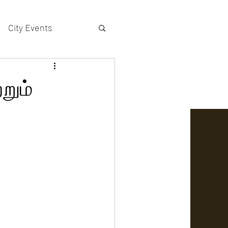
City Events
actors gallery
றும்