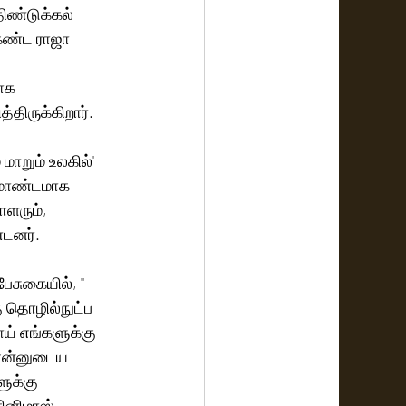
ிண்டுக்கல் 
ிகண்ட ராஜா 
 
ாக 
திருக்கிறார்.
மாறும் உலகில்' 
்மாண்டமாக 
ாளரும், 
டனர்.
சுகையில், '' 
ு தொழில்நுட்ப 
ய் எங்களுக்கு 
 என்னுடைய 
ுக்கு 
ினிமாஸ் 