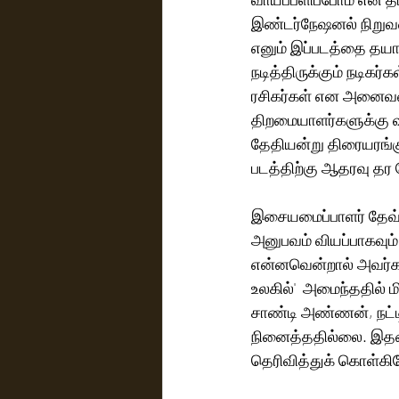
இண்டர்நேஷனல் நிறுவனம
எனும் இப்படத்தை தயார
நடித்திருக்கும் நடிகர்
ரசிகர்கள் என அனைவரை
திறமையாளர்களுக்கு வாய்
தேதியன்று திரையரங்க
படத்திற்கு ஆதரவு தர 
இசையமைப்பாளர் தேவ்பி
அனுபவம் வியப்பாகவும் 
என்னவென்றால் அவர்கள
உலகில்'  அமைந்ததில் 
சாண்டி அண்ணன், நட்டி
நினைத்ததில்லை. இதனை 
தெரிவித்துக் கொள்கிற