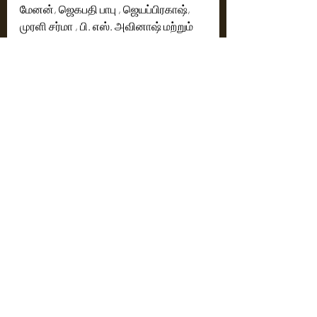
மேனன், ஜெகபதி பாபு , ஜெயப்பிரகாஷ், 
முரளி சர்மா , பி. எஸ். அவினாஷ் மற்றும் 
பலர். 
தொழில்நுட்பக் குழு : 
தயாரிப்பு நிறுவனம் : NIK ஸ்டுடியோஸ் & 
அபிஷேக் பிக்சர்ஸ் 
வழங்குநர் : லட்சுமி இரா & தேவன்ஷ் நாமா 
கதை, திரைக்கதை & இயக்கம் : 
அபிஷேக் நாமா 
தயாரிப்பாளர் : கிஷோர் அன்னபு ரெட்டி 
ஒளிப்பதிவு : எஸ். சௌந்தர்ராஜன் 
இசை : அபே 
வசனம் : கல்யாண் சக்கரவர்த்தி 
படத்தொகுப்பு : ஆர் சி பனவ்
சண்டை பயிற்சி : வெங்கட் & விளாட் 
ரிம்பர்க்
ஆடை வடிவமைப்பாளர் : அஸ்வின் 