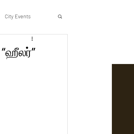
City Events
actors gallery
“ஹீலர்”