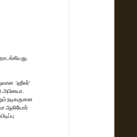
ே தொடங்கியது.
ுவான  “ஹீலர்” 
தி,அபினயா, 
றும் நடிகருமான 
சிவா ஆகியோர் 
டிப்பு 