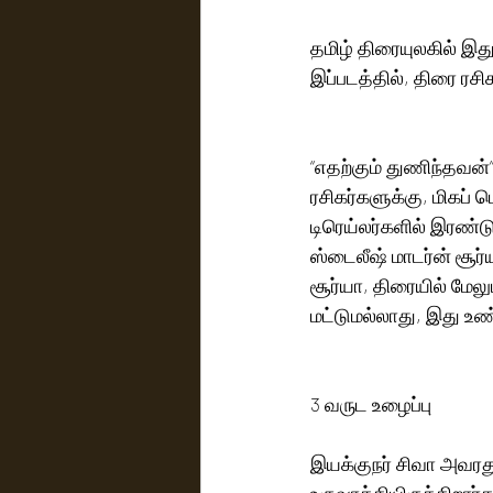
தமிழ் திரையுலகில் இத
இப்படத்தில், திரை ரசி
“எதற்கும் துணிந்தவன்”
ரசிகர்களுக்கு, மிகப் 
டிரெய்லர்களில் இரண்ட
ஸ்டைலீஷ் மாடர்ன் சூர்
சூர்யா, திரையில் மேல
மட்டுமல்லாது, இது உண
3 வருட உழைப்பு
இயக்குநர் சிவா அவரது
உருவாக்கியிருக்கிறார