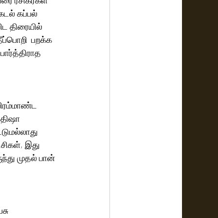
டல் கப்பல் 
ிட திரையில் 
ப்பொறி  பறக்க 
ார்த்திராத 
பிரம்மாண்ட 
. திஷா 
்டுமல்லாது 
்சிகள், இது 
்து முதல் பான் 
சு 