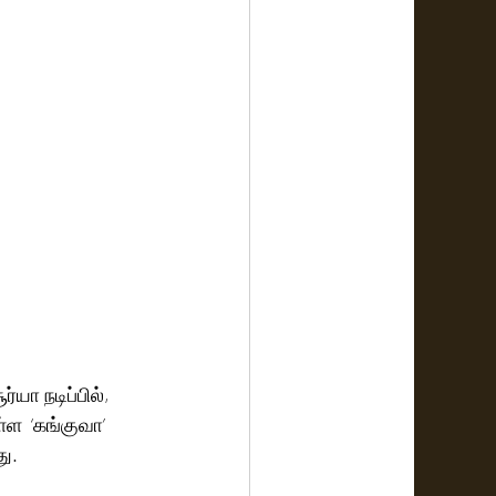
்யா நடிப்பில், 
ள  ‘கங்குவா’ 
ு.