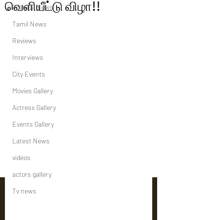
வெளியீட்டு விழா!!
Political News
Tamil News
Reviews
Interviews
City Events
Movies Gallery
Actress Gallery
Events Gallery
Latest News
videos
actors gallery
Tv news