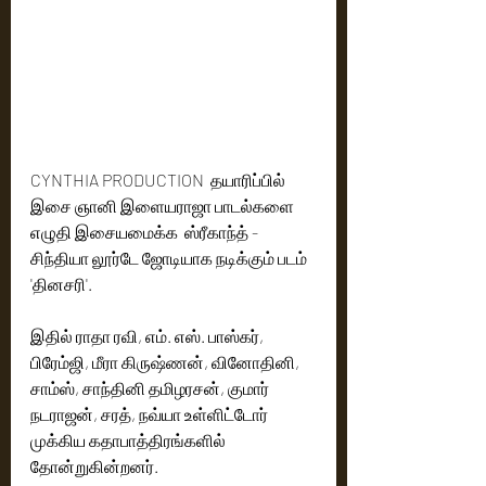
CYNTHIA PRODUCTION  தயாரிப்பில் 
இசை ஞானி இளையராஜா பாடல்களை 
எழுதி இசையமைக்க  ஸ்ரீகாந்த் -  
சிந்தியா லூர்டே ஜோடியாக நடிக்கும் படம் 
'தினசரி'.
இதில் ராதா ரவி, எம். எஸ். பாஸ்கர், 
பிரேம்ஜி, மீரா கிருஷ்ணன், வினோதினி, 
சாம்ஸ், சாந்தினி தமிழரசன், குமார் 
நடராஜன், சரத், நவ்யா உள்ளிட்டோர் 
முக்கிய கதாபாத்திரங்களில் 
தோன்றுகின்றனர்.