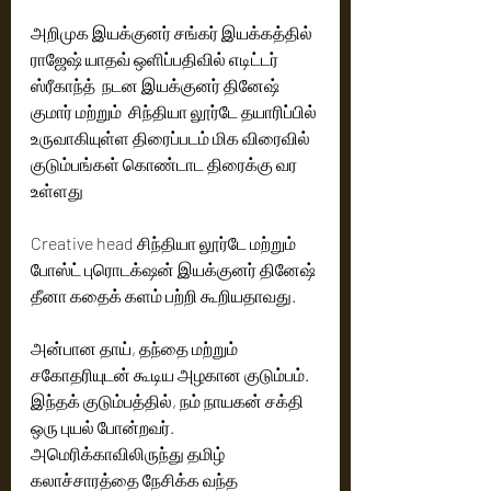
அறிமுக இயக்குனர் சங்கர் இயக்கத்தில் 
ராஜேஷ் யாதவ் ஒளிப்பதிவில் எடிட்டர் 
ஸ்ரீகாந்த்  நடன இயக்குனர் தினேஷ் 
குமார் மற்றும்  சிந்தியா லூர்டே தயாரிப்பில் 
உருவாகியுள்ள திரைப்படம் மிக விரைவில் 
குடும்பங்கள் கொண்டாட திரைக்கு வர 
உள்ளது
Creative head சிந்தியா லூர்டே மற்றும் 
போஸ்ட் புரொடக்‌ஷன் இயக்குனர் தினேஷ் 
தீனா கதைக் களம் பற்றி கூறியதாவது.
அன்பான தாய், தந்தை மற்றும்  
சகோதரியுடன் கூடிய அழகான குடும்பம். 
இந்தக் குடும்பத்தில், நம் நாயகன் சக்தி 
ஒரு புயல் போன்றவர். 
அமெரிக்காவிலிருந்து தமிழ் 
கலாச்சாரத்தை நேசிக்க வந்த 