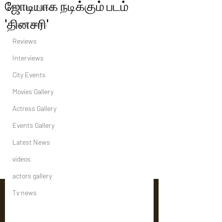
ஜோடியாக நடிக்கும் படம்
Political News
'தினசரி'
Tamil News
Reviews
Interviews
City Events
Movies Gallery
Actress Gallery
Events Gallery
Latest News
videos
actors gallery
Tv news