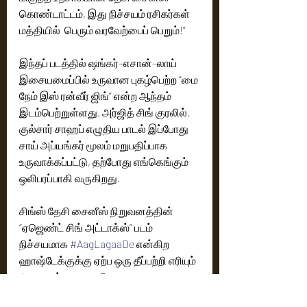
கொண்டாட்டம், இது நிச்சயம் ரசிகர்கள் 
மத்தியில்  பெரும் வரவேற்பைப் பெறும்!”
இந்தப் படத்தில் ஷங்கர்–எசான்–லாய் 
இசையமைப்பில் உருவான புகழ்பெற்ற “மை 
நேம் இஸ் ரன்வீர் ஜிங்” என்ற ஆந்தம் 
இடம்பெற்றுள்ளது. அர்ஜித் சிங் குரலில், 
குல்சார் சாஹப் எழுதிய பாடல் இப்போது 
சாய் அப்யங்கர் மூலம் மறுபதிப்பாக 
உருவாக்கப்பட்டு, தற்போது எங்கெங்கும் 
ஒலிபரப்பாகி வருகிறது.
சிங்ஸ் தேசி சைனீஸ் நிறுவனத்தின் 
“ஏஜெண்ட் சிங் அட்டாக்ஸ்” படம் 
நிச்சயமாக 
#AagLagaaDe
 என்கிற 
ஹாஷ்டேக்குக்கு ஏற்ப ஒரு தீப்பற்றி எரியும் 
அனுபவத்தை தருகிறது.