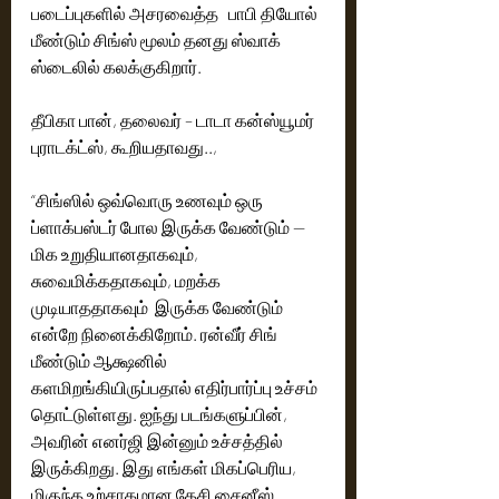
படைப்புகளில் அசரவைத்த   பாபி தியோல் 
மீண்டும் சிங்ஸ் மூலம் தனது ஸ்வாக் 
ஸ்டைலில் கலக்குகிறார்.
தீபிகா பான், தலைவர் – டாடா கன்ஸ்யூமர் 
புராடக்ட்ஸ், கூறியதாவது..,
“சிங்ஸில் ஒவ்வொரு உணவும் ஒரு 
ப்ளாக்பஸ்டர் போல இருக்க வேண்டும் — 
மிக உறுதியானதாகவும், 
சுவைமிக்கதாகவும், மறக்க 
முடியாததாகவும்  இருக்க வேண்டும் 
என்றே நினைக்கிறோம். ரன்வீர் சிங் 
மீண்டும் ஆக்ஷனில் 
களமிறங்கியிருப்பதால் எதிர்பார்ப்பு உச்சம் 
தொட்டுள்ளது. ஐந்து படங்களுப்பின், 
அவரின் எனர்ஜி இன்னும் உச்சத்தில் 
இருக்கிறது. இது எங்கள் மிகப்பெரிய, 
மிகுந்த உற்சாகமான தேசி சைனீஸ் 