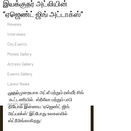
இயக்குநர் அட்லியின்
Political News
“ஏஜெண்ட் ஜிங் அட்டாக்ஸ்”
Tamil News
Reviews
Interviews
City Events
Movies Gallery
Actress Gallery
Events Gallery
Latest News
முதல்முறையாக அட்லீ மற்றும் ரன்வீர் சிங் 
videos
 கூட்டணியில்,  ஸ்ரீலீலா மற்றும் பாபி 
actors gallery
தியோல் இணைய “ஏஜெண்ட் ஜிங் 
அட்டாக்ஸ்” இப்போது உலகளவில் 
Tv news
ஸ்ட்ரீமிங்காகிறது!