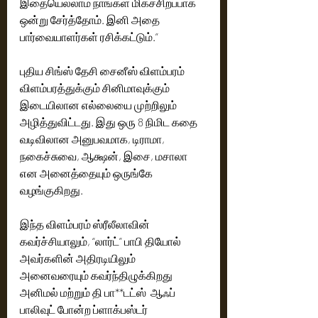
இதையெல்லாம் நாங்கள் மிகச்சிறப்பாக  
ஒன்று சேர்த்தோம். இனி அதை  
பார்வையாளர்கள் ரசிக்கட்டும்.”
புதிய சிங்ஸ் தேசி சைனீஸ் விளம்பரம் 
விளம்பரத்துக்கும் சினிமாவுக்கும் 
இடையிலான எல்லையை முற்றிலும் 
அழித்துவிட்டது. இது ஒரு 8 நிமிட கதை 
வடிவிலான அனுபவமாக, டிராமா, 
நகைச்சுவை, ஆக்ஷன், இசை, மசாலா 
என அனைத்தையும் ஒருங்கே 
வழங்குகிறது.
இந்த விளம்பரம் ஸ்ரீலீலாவின் 
கவர்ச்சியாலும், “லார்ட்” பாபி தியோல் 
அவர்களின் அதிரடியிலும் 
அனைவரையும் கவர்ந்திழுக்கிறது 
அனிமல் மற்றும் தி பா**டட்ஸ்  ஆஃப் 
பாலிவுட் போன்ற ப்ளாக்பஸ்டர் 