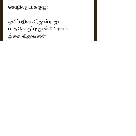
தொழில்நுட்பக் குழு:
ஒளிப்பதிவு: அர்ஜுன் ராஜா
படத் தொகுப்பு: ஜான் அபிரகாம்
இசை: விதூஷனன்
தலைமை நிர்வாக அதிகாரி: Dr. ஆலிஸ் 
ஏஞ்சல்
தயாரிப்பு வடிவமைப்பு: தினேஷ்
ஆக்‌ஷன் இயக்கம்: மிரக்கிள் மைக்கேல்
ஆடை வடிவமைப்பு: தீப்தி ஆர்.ஜே
VFX : சாந்தகுமார் (Hocus Pocus 
Studios)
தயாரிப்பு மேலாளர்: தனலிங்கம்
PRO: ரேகா
Cinema News
Latest News