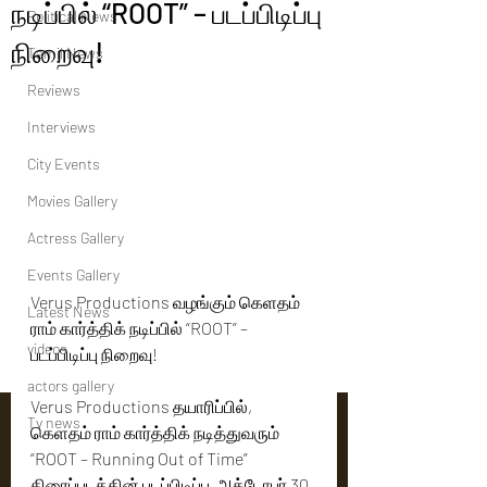
நடிப்பில் “ROOT” – படப்பிடிப்பு
Political News
நிறைவு!
Tamil News
Reviews
Interviews
City Events
Movies Gallery
Actress Gallery
Events Gallery
Verus Productions வழங்கும் கெளதம் 
Latest News
ராம் கார்த்திக் நடிப்பில் “ROOT” – 
videos
படப்பிடிப்பு நிறைவு!
actors gallery
Verus Productions தயாரிப்பில், 
Tv news
கெளதம் ராம் கார்த்திக் நடித்துவரும் 
“ROOT – Running Out of Time” 
திரைப்படத்தின் படப்பிடிப்பு  அக்டோபர் 30, 