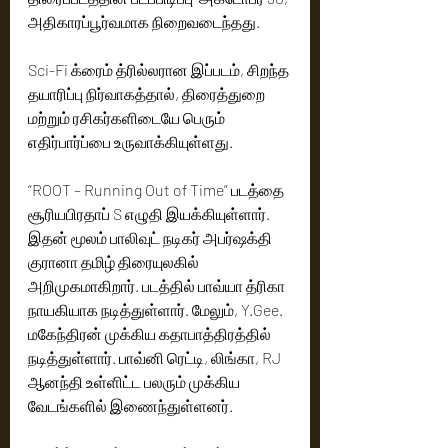
அதிகாரப்பூர்வமாக நிறைவடைந்தது.
Sci-Fi க்ரைம் த்ரில்லரான இப்படம், சிறந்த 
தயாரிப்பு நிர்வாகத்தால், திரைத்துறை 
மற்றும் ரசிகர்களிடையே பெரும் 
எதிர்பார்ப்பை உருவாக்கியுள்ளது.
“ROOT – Running Out of Time” படத்தை 
சூரியபிரதாப் S எழுதி இயக்கியுள்ளார். 
இதன் மூலம் பாலிவுட் நடிகர் அபர்ஷக்தி 
குரானா தமிழ் திரையுலகில் 
அறிமுகமாகிறார். படத்தில் பாவ்யா த்ரிகா 
நாயகியாக நடித்துள்ளார். மேலும், Y.Gee. 
மகேந்திரன் முக்கிய கதாபாத்திரத்தில் 
நடித்துள்ளார். பாவ்னி ரெட்டி, லிங்கா, RJ 
ஆனந்தி உள்ளிட்ட பலரும் முக்கிய 
வேடங்களில் இணைந்துள்ளனர்.