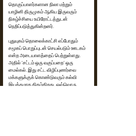
தொகுப்பாளர்களான நிலா மற்றும் 
யாழினி திருமுகம் ஆகிய இருவரும்  
நிகழ்ச்சியை உயிரோட்டத்துடன் 
நெறிப்படுத்துகின்றனர். 
புதுயுகம் தொலைக்காட்சி எப்போதும் 
சமூகப் பொறுப்புடன் செயல்படும் ஊடகம் 
என்ற அடையாளத்தைப் பெற்றுள்ளது. 
அதில் “சட்டம் ஒரு வகுப்பறை” ஒரு 
மைல்கல். இது சட்ட விழிப்புணர்வை 
மக்களுக்குக் கொண்டுவரும் கல்வி 
இயக்கமாக திகழ்கிறது. ஒவ்வொரு 
வீட்டிலும், ஒவ்வொருவர் மனதிலும் 
சட்டத்தின் வெளிச்சம் பரவ வேண்டும் 
என்ற இலக்குடன் இந்த நிகழ்ச்சி நூறு 
நிகழ்ச்சிகளைத்  தாண்டி தொடர்ந்து 
பயணிக்கிறது. சட்டத்தை அறிந்தால் பயம் 
குறையும், நம்பிக்கை பெருகும் என்ற 
நம்பிக்கையை மக்களிடம் விதைத்த 