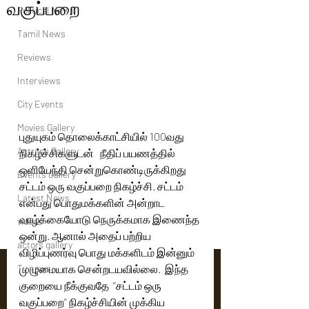
வகுப்பறை
Political News
Tamil News
Reviews
Interviews
City Events
Movies Gallery
புதுயுகம் தொலைக்காட்சியில் 100வது 
Actress Gallery
நிகழ்ச்சிகளுடன்   நீதிப் பயணத்தில் 
ஒளியேந்தி சென்றுகொண்டிருக்கிறது 
Events Gallery
சட்டம் ஒரு வகுப்பறை நிகழ்ச்சி. சட்டம் 
Latest News
என்பது பொதுமக்களின் அன்றாட 
வாழ்க்கையோடு நெருக்கமாக இணைந்த 
videos
ஒன்று. ஆனால் அதைப் பற்றிய  
actors gallery
விழிப்புணர்வு பொது மக்களிடம் இன்னும் 
Tv news
முழுமையாக சென்றடயவில்லை.  இந்த 
குறையை நீக்குவதே  “சட்டம் ஒரு 
வகுப்பறை” நிகழ்ச்சியின் முக்கிய 