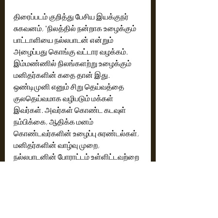
திரைப்படம் குறித்து பேசிய இயக்குநர் 
சுகவனம், "நிலத்தில் நன்றாக உழைக்கும் 
பாட்டாளியை நல்லபாடன் என்றும் 
அழைப்பது கொங்கு வட்டார வழக்கம். 
இம்மண்ணில் நிலங்களற்று உழைக்கும் 
மனிதர்களின் கதை தான் இது. 
ஒண்டிமுனி எனும் சிறு தெய்வத்தை 
குலதெய்வமாக வழிபடும் மக்கள் 
இவர்கள். அவர்கள் கொண்ட கடவுள் 
நம்பிக்கை, ஆதிக்க மனம் 
கொண்டவர்களின் உழைப்பு சுரண்டல்கள், 
மனிதர்களின் வாழ்வு முறை, 
நல்லபாடனின் போராட்டம் உள்ளிட்டவற்றை 
இப்படம் பேசுகிறது. படம் பார்க்கும் 
அனைவரையும் ஒரு கிராமத்தில் வாழ்த்த 
உணர்வை கதை ஏற்படுத்தும். இது 
மக்களுக்கான கலை, நிச்சயம் மக்களை 
சென்றடையும் என நம்புகிறேன்," என்று 