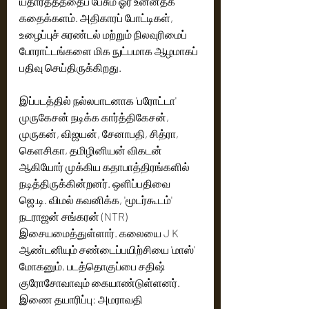
யதார்த்தத்தைப் பேசும் ஓர் உன்னதக் 
கதைக்களம். அதிகாரப் போட்டிகள், 
உழைப்புச் சுரண்டல் மற்றும் நிலவுரிமைப் 
போராட்டங்களை மிக நுட்பமாக ஆழமாகப் 
பதிவு செய்திருக்கிறது. 
இப்படத்தில் நல்லபாடனாக 'பரோட்டா' 
முருகேசன் நடிக்க கார்த்திகேசன், 
முருகன், விஜயன், சேனாபதி, சித்ரா, 
கெளசிகா, தமிழினியன் விகடன் 
ஆகியோர் முக்கிய கதாபாத்திரங்களில் 
நடித்திருக்கின்றனர். ஒளிப்பதிவை 
ஜெ.டி. விமல் கவனிக்க, 'மூடர்கூடம்' 
நடராஜன் சங்கரன் (NTR) 
இசையமைத்துள்ளார். கலையை J K 
ஆண்டனியும் சண்டைப்பயிற்சியை 'மாஸ்' 
மோகனும், படத்தொகுப்பை சதிஷ் 
குரோசோவாவும் கையாண்டுள்ளனர். 
இணை தயாரிப்பு: அமராவதி