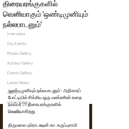
திரையரங்குகளில்
Political News
வெளியாகும் 'ஒண்டிமுனியும்
Tamil News
நல்லபாடனும்'
Reviews
Interviews
City Events
Movies Gallery
Actress Gallery
Events Gallery
Latest News
'ஒண்டிமுனியும் நல்லபாடனும்': அதிகாரப் 
videos
போட்டியில் சிக்கிய ஒரு மண்ணின் கதை 
actors gallery
நவம்பர் 28 திரையரங்குகளில் 
வெளியாகிறது
Tv news
திருமலை புரொடக்ஷன் கா. கருப்புசாமி 