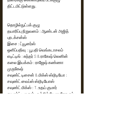
திட்டமிட்டுள்ளது. 
தொழில்நுட்பக் குழு 
தயாரிப்பு நிறுவனம் : ஆண்டன் அஜித் 
புரடக்சன்ஸ் 
இசை : ட்யூனர்ஸ்
ஒளிப்பதிவு  : பூபதி வெங்கடாசலம்
எடிட்டிங் : சுந்தர் S & ராகேஷ் லெனின்
கலை இயக்கம் : ராஜேஷ் கண்ணா 
முருகேஷ்
சவுண்ட் டிசைன் & மிக்ஸ் ஸ்டூடியோ : 
சவுண்ட் வைப்ஸ் ஸ்டூடியோஸ்
சவுண்ட் மிக்ஸ் : T. உதய் குமார்
சவுண்ட் டிசைன் : ரஞ்சித் வேணுகோபால் 
மற்றும் M. சரவணகுமார்
டிஐ & வி.எஃப்.எக்ஸ் ஸ்டூடியோ : ஐ-மாட் 
மீடியா