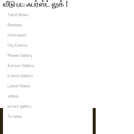
வீடு பட ஃபர்ஸ்ட் லுக் !
Political News
Tamil News
Reviews
Interviews
City Events
Movies Gallery
Actress Gallery
Events Gallery
Latest News
videos
actors gallery
Tv news