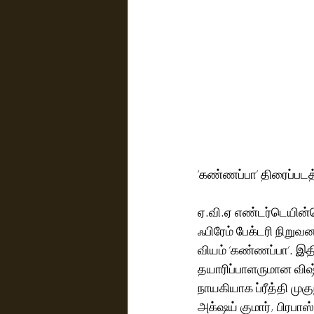
‘கண்ணப்பா’ திரைப்படத்
ஏ.வி.ஏ எண்டர்டெயின்ம
ஃபிரேம் பேக்டரி நிறுவன
வியம் ‘கண்ணப்பா’. இதில
தயாரிப்பாளருமான விஷ்ண
நாயகியாக ப்ரீத்தி முக
அக்‌ஷய் குமார், பிரபாஸ், காஜல் அகர்வால், 