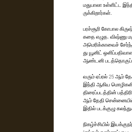
மதுபாலா உள்ளிட்ட இந்
ருக்கிறார்கள்.
பரச்சூரி கோபால கிருஷ
கதை எழுத, விஷ்ணு மஞ்ச
அமெரிக்காவைச் சேர்ந்த
து யூனிட் ஒளிப்பதிவா
ஆண்டனி படத்தொகுப்பு 
வரும் ஏப்ரல் 25 ஆம் த
இந்தி ஆகிய மொழிகளில
திரைப்படத்தின் பத்திர
ஆம் தேதி சென்னையில் 
இதில் படக்குழு கலந்
நிகழ்ச்சியில் இயக்குநர
“எங்கள் கண்ணப்பா படத்