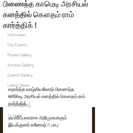
பிணைந்த காமெடி அரசியல்
Political News
களத்தில் கௌதம் ராம்
Tamil News
கார்த்திக் !
Reviews
Interviews
City Events
Movies Gallery
Actress Gallery
Events Gallery
Latest News
எதார்த்த வாழ்வியலோடு பிணைந்த 
videos
காமெடி அரசியல் களத்தில் கௌதம் ராம் 
கார்த்திக்..!
actors gallery
Tv news
தயாரிப்பாளராக அறிமுகமாகும் 
இயக்குனர் கணேஷ் K பாபு;