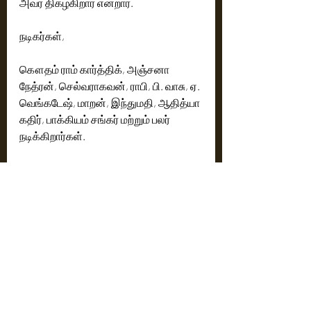
அவர் திகழ்கிறார் என்றார்.
நடிகர்கள்,
கௌதம் ராம் கார்த்திக், அஞ்சனா 
நேத்ரன், செல்வராகவன், ராபி, பி. வாசு, ஏ. 
வெங்கடேஷ், மாறன், இந்துமதி, ஆதித்யா 
கதிர், பாக்கியம் சங்கர் மற்றும் பலர் 
நடிக்கிறார்கள்.
தொழில்நுட்பக் குழு :
இசை – சாம் சிஎஸ்
வசனம் – ராஜு முருகன்
ஒளிப்பதிவு – பிரதீப் காளிராஜா
கலை இயக்கம் – தா. ராமலிங்கம்
படத்தொகுப்பு  – தீபக் எஸ் 
பாடல்கள் – யுகபாரதி, கணேஷ் கே பாபு, 
சௌமியா பாரதி D