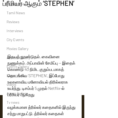
ப்ரீமியர் ஆகும் ‘STEPHEN’
Political News
Tamil News
Reviews
Interviews
City Events
Movies Gallery
இதயத் தூண்டுதல், கைவினை 
Actress Gallery
நுணுக்கம், அப்பாவின் சேமிப்பு — இதைக் 
Events Gallery
கொண்டு 40 நிமிட குறும்படமாகத் 
தொடங்கிய ‘STEPHEN’, இப்போது 
Latest News
உலகளாவிய மனோவியல் திரில்லராக 
videos
உயர்ந்து, டிசம்பர் 5 முதல் Netflix-ல் 
actors gallery
ப்ரீமியர் ஆகிறது
Tv news
வழக்கமான த்ரில்லர் கதைகளில் இருந்து 
சற்று மாறுபட்டு, த்ரில்லர் கதைகள் 