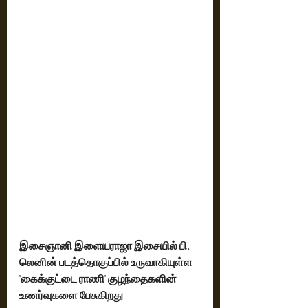
இசைஞானி இளையராஜா இசையில் பி. 
லெனின் படத்தொகுப்பில் உருவாகியுள்ள 
'கைக்குட்டை ராணி' குழந்தைகளின் 
உணர்வுகளை பேசுகிறது