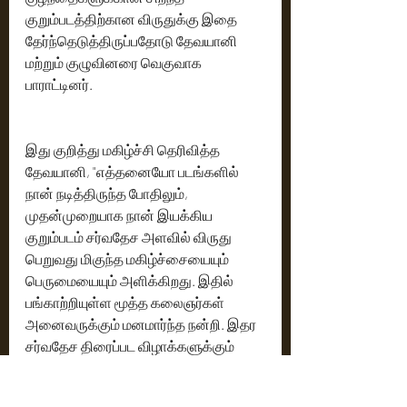
குறும்படத்திற்கான விருதுக்கு இதை 
தேர்ந்தெடுத்திருப்பதோடு தேவயானி 
மற்றும் குழுவினரை வெகுவாக 
பாராட்டினர்.
இது குறித்து மகிழ்ச்சி தெரிவித்த 
தேவயானி, "எத்தனையோ படங்களில் 
நான் நடித்திருந்த போதிலும், 
முதன்முறையாக நான் இயக்கிய 
குறும்படம் சர்வதேச‌ அளவில் விருது 
பெறுவது மிகுந்த மகிழ்ச்சையையும் 
பெருமையையும் அளிக்கிறது. இதில் 
பங்காற்றியுள்ள மூத்த கலைஞர்கள் 
அனைவருக்கும் மனமார்ந்த நன்றி. இதர 
சர்வதேச திரைப்பட விழாக்களுக்கும் 
இப்படத்தை கொண்டு செல்லும் 
முயற்சியில் ஈடுபட்டுள்ளோம்," என்றார்.