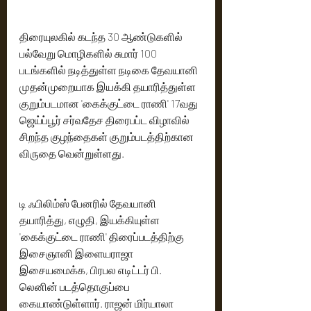
திரையுலகில் கடந்த 30 ஆண்டுகளில் 
பல்வேறு மொழிகளில் சுமார் 100 
படங்களில் நடித்துள்ள நடிகை தேவயானி 
முதன்முறையாக இயக்கி தயாரித்துள்ள 
குறும்படமான‌ 'கைக்குட்டை ராணி' 17வது 
ஜெய்ப்பூர் சர்வதேச திரைபப்ட விழாவில் 
சிறந்த குழந்தைகள் குறும்படத்திற்கான 
விருதை வென்றுள்ளது.
டி ஃபிலிம்ஸ் பேனரில் தேவயானி 
தயாரித்து, எழுதி, இயக்கியுள்ள 
'கைக்குட்டை ராணி' திரைப்படத்திற்கு 
இசைஞானி இளையராஜா 
இசையமைக்க, பிரபல எடிட்டர் பி. 
லெனின் படத்தொகுப்பை 
கையாண்டுள்ளார். ராஜன் மிர்யாலா 