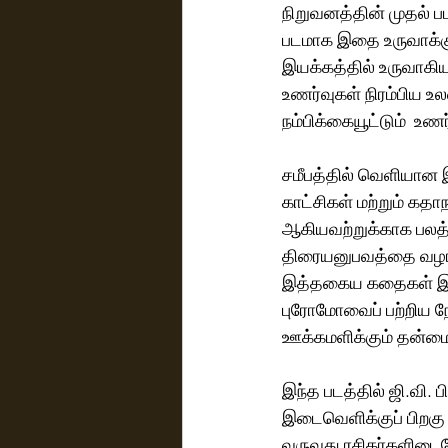
நிறுவனத்தின் முதல் 
படமாக இதை உருவாக்கும
இயக்கத்தில் உருவாகி
உணர்வுகள் நிரம்பிய உல
நம்பிக்கையூட்டும்  உ
சமீபத்தில் வெளியான இ
காட்சிகள் மற்றும் கதா
ஆகியவற்றுக்காக பலத்
திரையனுபவத்தை வழங்க
இத்தகைய கதைகள் இன
புரோமோவைப் பற்றிய நே
ஊக்கமளிக்கும் தன்மைய
இந்த படத்தில் ஜி.வி. ப
இடைவெளிக்குப் பிறகு தம
வருவது ரசிகர்களிடையே