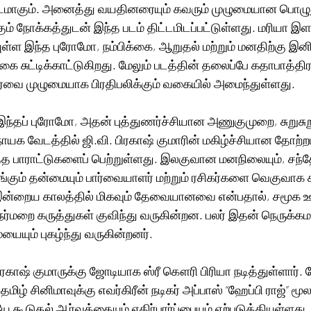
படமாகும். அனைத்து வயதினரையும் கவரும் முழுமையான பொழு
் நோக்கத்துடன் இந்த படம் திட்டமிடப்பட்டுள்ளது. மரியா இ
யுள்ள இந்த புரோமோ, நம்பிக்கை, ஆறுதல் மற்றும் மனதிற்கு 
கை சுட்டிக்காட்டுகிறது. மேலும் படத்தின் தலைப்பே கதாபாத்திர
ணர்வை முழுமையாக பிரதிபலிக்கும் வகையில் அமைந்துள்ளது.
ந்தப் புரோமோ, அதன் புத்துணர்ச்சியான அணுகுமுறை, சுறுசுற
நாயக வேடத்தில் ஜி.வி. பிரகாஷ் குமாரின் மகிழ்ச்சியான தோற்றம
த பாராட்டுகளைப் பெற்றுள்ளது. இலகுவான மனநிலையும், சந்த
ும் தன்மையும் பார்வையாளர் மற்றும் ரசிகர்களை வெகுவாக கவ
்றைய காலத்தில் மிகவும் தேவையானவை என்பதால், சமூக ஊ
ர்மறை கருத்துகள் குவிந்து வருகின்றன. பலர் இதன் நெருக்க
ையும் புகழ்ந்து வருகின்றனர்.
ிரகாஷ் குமாருக்கு ஜோடியாக ஸ்ரீ கௌரி பிரியா நடித்துள்ளார். ம
ிழ் சினிமாவுக்கு எவர்கிரீன் நடிகர் அப்பாஸ் “ஹேப்பி ராஜ்” மூலம
 கூடுதல் ஆர்வத்தையும் எதிர்பார்ப்பையும் ஏற்படுத்தியுள்ளத