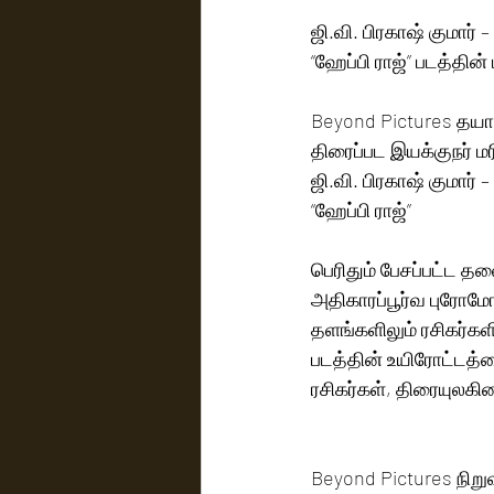
ஜி.வி. பிரகாஷ் குமார் –
“ஹேப்பி ராஜ்” படத்தின்
Beyond Pictures தயாரி
திரைப்பட இயக்குநர் 
ஜி.வி. பிரகாஷ் குமார் –
“ஹேப்பி ராஜ்”
பெரிதும் பேசப்பட்ட தலை
அதிகாரப்பூர்வ புரோ
தளங்களிலும் ரசிகர்கள
படத்தின் உயிரோட்டத்தை
ரசிகர்கள், திரையுலகின
Beyond Pictures நிறுவ