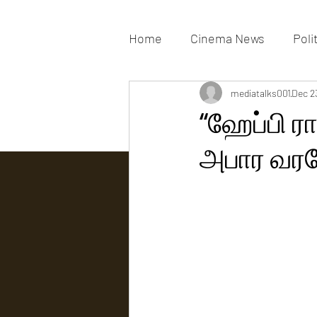
Home
Cinema News
Poli
Movies Gallery
mediatalks001
Actress G
Dec 2
“ஹேப்பி ர
அபார வரவே
Tv news