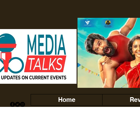
Home
Re