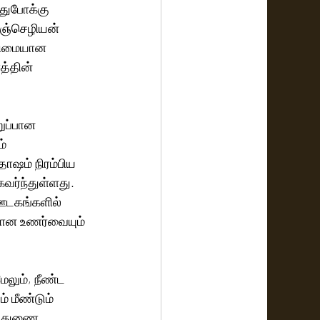
துபோக்கு 
ளஞ்செழியன் 
இனிமையான 
த்தின் 
ுப்பான 
் 
ோஷம் நிரம்பிய 
ர்ந்துள்ளது. 
டகங்களில் 
மான உணர்வையும் 
ேலும், நீண்ட 
் மீண்டும் 
ு. துணை 