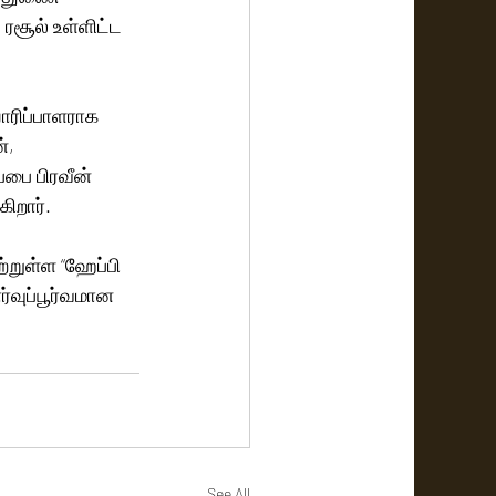
 ரசூல் உள்ளிட்ட 
ாரிப்பாளராக 
், 
பை பிரவீன் 
ிறார்.
ுள்ள “ஹேப்பி 
ர்வுப்பூர்வமான 
See All