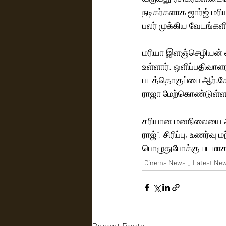
நடிகர்களாக ஜார்ஜ் மரி
பலர் முக்கிய வேடங்களி
மரியா இளஞ்செழியன் எ
உள்ளார். ஒளிப்பதிவா
படத்தொகுப்பை ஆர்.கே
ராஜா மேற்கொண்டுள்ளன
சரியான மனநிலையை அம
ராஜ்”, சிரிப்பு, உணர்வ
பொழுதுபோக்கு படமாக 
Cinema News
Latest Ne