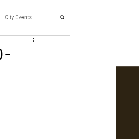
City Events
actors gallery
) –