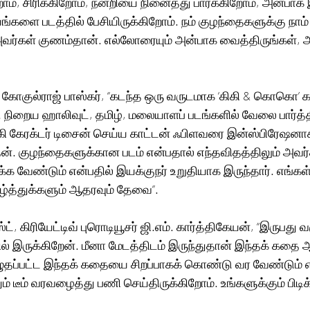
ம், சிரிக்கிறோம், நன்றியை நினைத்து பார்க்கிறோம், அன்பாக 
களை படத்தில் பேசியிருக்கிறோம். நம் குழந்தைகளுக்கு நாம்
வர்கள் குணம்தான். எல்லோரையும் அன்பாக வைத்திருங்கள், அன
் கோகுல்ராஜ் பாஸ்கர், “கடந்த ஒரு வருடமாக ‘கிகி & கொகொ’ க
. நிறைய ஹாலிவுட், தமிழ், மலையாளப் படங்களில் வேலை பார்த்தி
ிகி கேரக்டர் டிசைன் செய்ய காட்டன் ஃபிளவரை இன்ஸ்பிரேஷனாக
். குழந்தைகளுக்கான படம் என்பதால் எந்தவிதத்திலும் அவ
்க வேண்டும் என்பதில் இயக்குநர் உறுதியாக இருந்தார். எங்கள் 
்த்துக்களும் ஆதரவும் தேவை”.
், கிரியேட்டிவ் புரொடியூசர் ஜி.எம். கார்த்திகேயன், “இருபது வ
் இருக்கிறேன். மீனா மேடத்திடம் இருந்துதான் இந்தக் கதை ஆ
தப்பட்ட இந்தக் கதையை சிறப்பாகக் கொண்டு வர வேண்டும் எ
ம் டீம் வரவழைத்து பணி செய்திருக்கிறோம். உங்களுக்கும் பிடிக