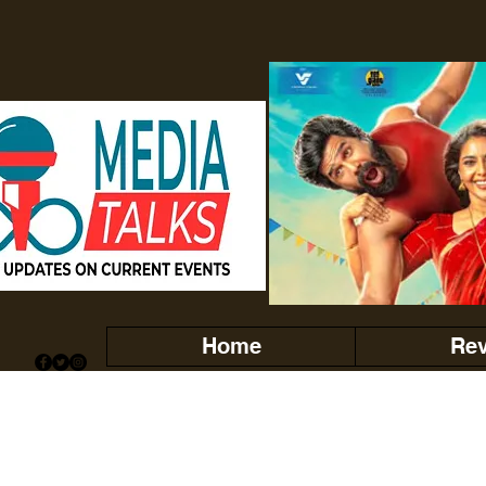
Home
Re