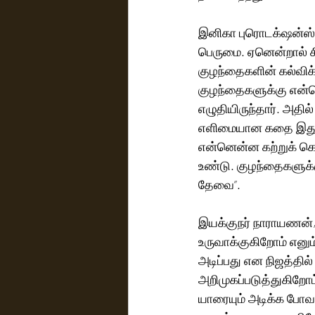
இனிகா புரொடக்‌ஷன்ஸ் தலைமை செயல் அதிகாரி மீனா பேசியதாவது, “இந்தப் படம் எங்களுக்கு 
பெருமை. ஏனென்றால் சி
குழந்தைகளின் கல்விக
குழந்தைகளுக்கு என்
எழுதியிருந்தார். அதில
எளிமையான கதை இது. 2
என்னென்ன கற்றுக் க
உண்டு. குழந்தைகளுக்
தேவை”.
இயக்குநர் நாராயணன், 
உருவாக்குகிறோம் எனு
அடிப்பது என நிஜத்தி
அறிமுகப்படுத்துகிறோம
யாரையும் அடிக்க போவ