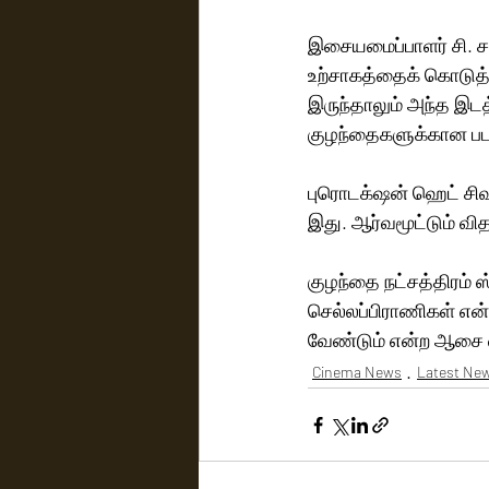
இசையமைப்பாளர் சி. சத
உற்சாகத்தைக் கொடுத்
இருந்தாலும் அந்த இடத்
குழந்தைகளுக்கான படத்
புரொடக்‌ஷன் ஹெட் சிவராஜ், “குழந்தைகளுக்கான நேர்மறையான கதையம்சம் கொண்ட 80 நிமிட படம் 
இது. ஆர்வமூட்டும் வித
குழந்தை நட்சத்திரம் 
செல்லப்பிராணிகள் என்றா
வேண்டும் என்ற ஆசை வ
Cinema News
Latest Ne