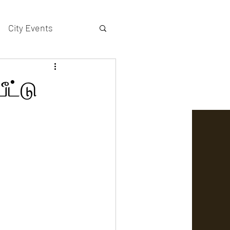
City Events
actors gallery
ீட்டு