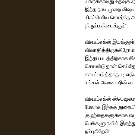
யாருக்காவது உதவுகிறோ
இந்த நடைமுறை விஷயங்
மிகப்பெரிய சொத்தே அ
திரும்ப கிடைக்கும்”.
விஎஃப்எக்ஸ் இயக்குநர
விவாதித்திருக்கிறோம்
இந்தப் படத்திற்காக க
கொண்டுதான் செய்தேன
காயப்படுத்தாதபடி எடுக
உங்கள் அனைவரின் வாழ
விஎஃப்எக்ஸ் ஸ்பெஷலிஸ்ட
மேலாக இந்தத் துறையில
குழந்தைகளுக்காக எழு
பெங்களூருவில் இருந்து
நம்புகிறேன்”.