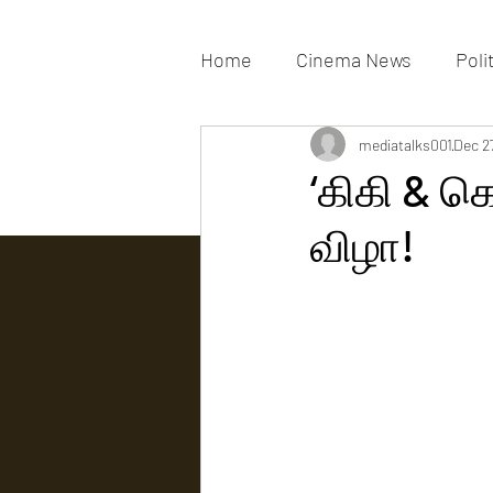
Home
Cinema News
Poli
Movies Gallery
mediatalks001
Actress G
Dec 2
‘கிகி & க
விழா!
Tv news