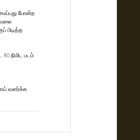
மைப்பது போன்ற 
கவலை 
ப் பிடித்த 
நாய் வளர்க்க 