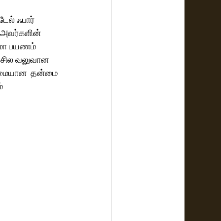
ேல் ஃபார் 
் அவர்களின் 
ிமா பயணம் 
்த சில வலுவான 
ழுமையான  தன்மை 
் 