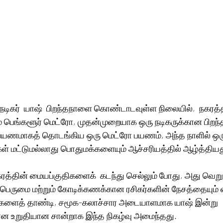
நடிகர்  யாஷ்  பிறந்தநாளை கொண்டாடவுள்ள நிலையில்,  நகரத்த
ம் பெங்களூர் மெட்ரோ, முதன்முறையாக ஒரு நடிகருக்கான பிறந
பயணமாகத் தொடங்கிய ஒரு மெட்ரோ பயணம், அந்த நாளில் ஒரு
்கள் மட்டுமல்லாது பொதுமக்களையும் ஆச்சரியத்தில் ஆழ்த்தியத
கரத்தின் மையப்குதிகளைக்  கடந்து செல்லும் போது, அது வெ
, பெருமை மற்றும் கோடிக்கணக்கான ரசிகர்களின் நேசத்தையும் எ
ுகளைத் தாண்டி, சமூக-கலாச்சார அடையாளமாக யாஷ் இன்று 
கான உறுதியான சான்றாக இந்த நிகழ்வு அமைந்தது.