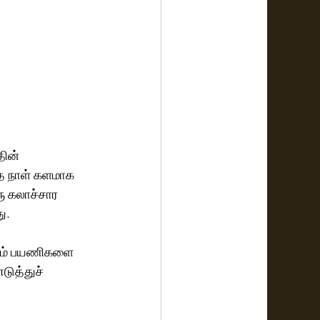
ின் 
்த நாள் களமாக 
 கலாச்சார 
ு.
றும் பயணிகளை 
டுத்துச் 