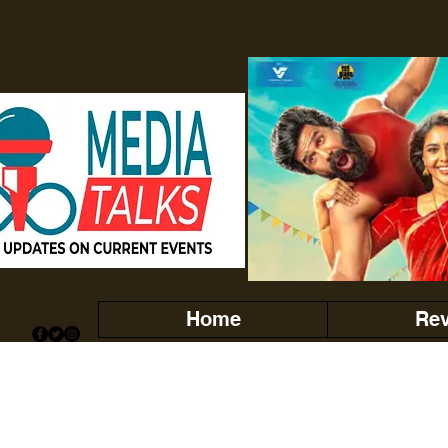
Home
Re