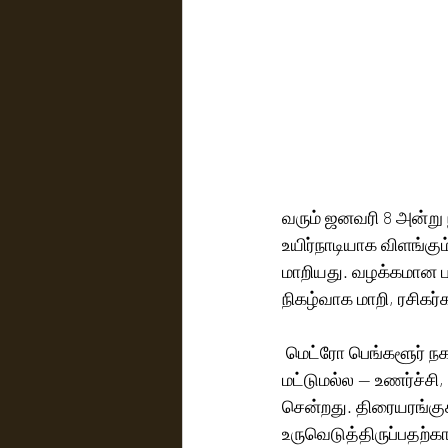
வரும் ஜனவரி 8 அன்று 
உயிர்நாடியாக விளங்கு
மாறியது. வழக்கமான 
நிகழ்வாக மாறி, ரசிகர
 மெட்ரோ பெங்களூர் ந
மட்டுமல்ல — உணர்ச்சி
சென்றது. திரையரங்க
உருவெடுத்திருப்பதற்