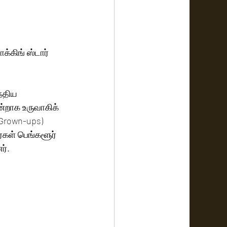
்கிங் ஸ்டார் 
்திய 
ஒன்றாக உருவாகிக் 
 Grown-ups)  
்கள் பெங்களூர் 
ர்.