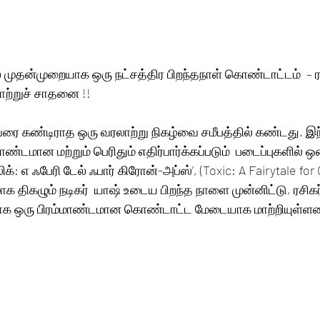
 முதன்முறையாக ஒரு நட்சத்திர பிறந்தநாள் கொண்டாட்டம்  – ராக
ாற்றுச் சாதனை !!
ரை கண்டிராத ஒரு வரலாற்று நிகழ்வை சமீபத்தில் கண்டது. இந
ாண்டமான மற்றும் பெரிதும் எதிர்பார்க்கப்படும்  படைப்புகளில் 
க்: எ ஃபேரி டேல் ஃபார் கிரோன்-அப்ஸ்’, (Toxic: A Fairytale for
க திகழும் நடிகர்  யாஷ் உடைய பிறந்த நாளை முன்னிட்டு, ரசிகர
 ஒரு பிரம்மாண்டமான கொண்டாட்ட மேடையாக மாற்றியுள்ளன