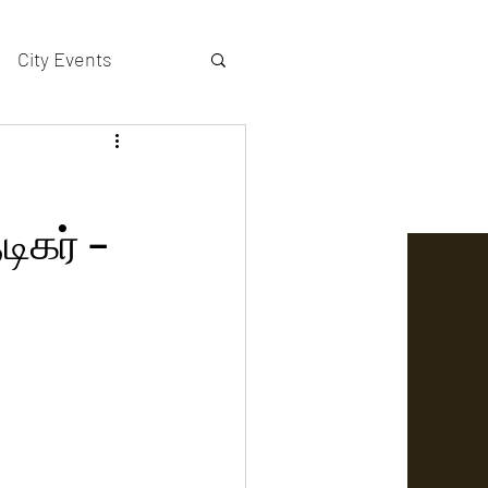
City Events
actors gallery
ிகர் –