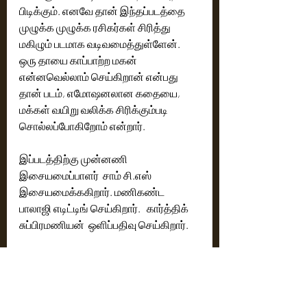
பிடிக்கும். எனவே தான் இந்தப்படத்தை 
முழுக்க முழுக்க ரசிகர்கள் சிரித்து 
மகிழும் படமாக வடிவமைத்துள்ளேன். 
ஒரு தாயை காப்பாற்ற மகன் 
என்னவெல்லாம் செய்கிறான் என்பது 
தான் படம், எமோஷனலான கதையை, 
மக்கள் வயிறு வலிக்க சிரிக்கும்படி 
சொல்லப்போகிறோம் என்றார்.  
இப்படத்திற்கு முன்னணி 
இசையமைப்பாளர்  சாம் சி.எஸ் 
இசையமைக்ககிறார். மணிகண்ட 
பாலாஜி எடிட்டிங் செய்கிறார்.   கார்த்திக் 
சுப்பிரமணியன்  ஒளிப்பதிவு செய்கிறார். 
படத்தின் மற்ற நடிகர்கள் மற்றும் 
தொழில்நுட்ப கலைஞர்கள் குறித்த 
அறிவிப்புகள் விரைவில் 
அதிகாரப்பூர்வமாக வெளியிடப்படும் என 