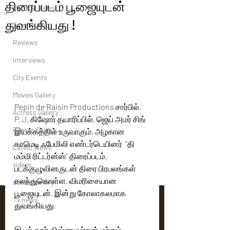
திரைப்படம் பூஜையுடன்
Political News
துவங்கியது !
Tamil News
Reviews
Interviews
City Events
Movies Gallery
Pepin de Raisin Productions சார்பில்,  
Actress Gallery
P. J. கிஷோர் தயாரிப்பில், ஜெய் அமர் சிங் 
Events Gallery
இயக்கத்தில் உருவாகும், அழகான 
காமெடி ஃபேமிலி எண்டர்டெயினர்  “தி 
Latest News
மம்மி ரிட்டர்ன்ஸ்” திரைப்படம், 
videos
படக்குழுவினருடன் திரை பிரபலங்கள் 
கலந்துகொள்ள, விமரிசையான 
actors gallery
பூஜையுடன், இன்று கோலாகலமாக 
Tv news
துவங்கியது. 
இயக்குநர் விஷ்ணுவர்தன் மற்றும் 