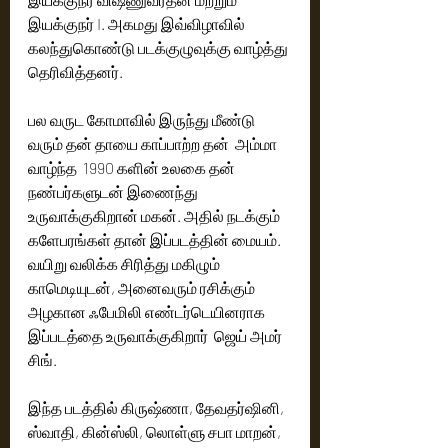
இயக்குநர் I. அகமது இவ்விழாவில் 
கலந்துகொண்டு படக்குழுவுக்கு வாழ்த்து 
தெரிவித்தனர். 
பல வருட கோமாவில் இருந்து மீண்டு 
வரும் தன் தாயை காப்பாற்ற தன்  அம்மா 
வாழ்ந்த  1990 களின் உலகை தன் 
நண்பர்களுடன் இணைந்து 
உருவாக்குகிறான் மகன். அதில் நடக்கும் 
களேபரங்கள் தான் இப்படத்தின் மையம். 
வயிறு வலிக்க சிரித்து மகிழும் 
காமெடியுடன், அனைவரும் ரசிக்கும் 
அழகான ஃபேமிலி எண்டர்டெயினராக 
இப்படத்தை உருவாக்குகிறார்  ஜெய் அமர் 
சிங். 
இந்த படத்தில் கிருஷ்ணா, தேவதர்ஷினி, 
ஸ்வாதி, கின்ஸ்லி, லொள்ளு சபா மாறன், 