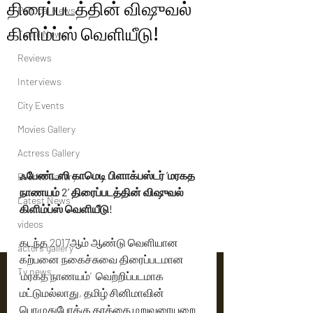
திரைப்படத்தின் விஷுவல்
Political News
கிளிம்ப்ஸ் வெளியீடு!
Tamil News
Reviews
Interviews
City Events
Movies Gallery
Actress Gallery
ஃபேண்டஸி காமெடி பிளாக்பஸ்டர் ‘மரகத 
Events Gallery
நாணயம் 2’ திரைப்படத்தின் விஷுவல் 
Latest News
கிளிம்ப்ஸ் வெளியீடு!
videos
கடந்த 2017ஆம் ஆண்டு வெளியான 
actors gallery
கற்பனை நகைச்சுவை திரைப்படமான 
Tv news
’மரகத நாணயம்’  வெற்றிப்படமாக 
மட்டுமல்லாது, தமிழ் சினிமாவின் 
பொழுதுபோக்கு தரத்தை மறுவரையறை 