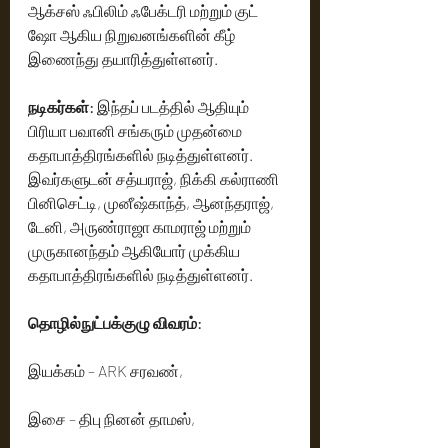
ஆக்சஸ் ஃபிலிம் ஃபேக்டரி மற்றும் குட் 
ஷோ ஆகிய நிறுவனங்களின் கீழ் 
இணைந்து தயாரித்துள்ளனர்.
நடிகர்கள்:
 இந்தப் படத்தில் ஆதியும் 
பிரியா பவானி சங்கரும் முதன்மை 
கதாபாத்திரங்களில் நடித்துள்ளனர். 
இவர்களுடன் சத்யராஜ், நிக்கி கல்ராணி 
பினிசெட்டி, முனீஷ்காந்த், ஆனந்தராஜ், 
டேனி, அருண்ராஜா காமராஜ் மற்றும் 
முருகானந்தம் ஆகியோர் முக்கிய 
கதாபாத்திரங்களில் நடித்துள்ளனர்.
தொழில்நுட்பக்குழு விவரம்:
இயக்கம் – ARK சரவண்,
இசை – திபு நினன் தாமஸ்,