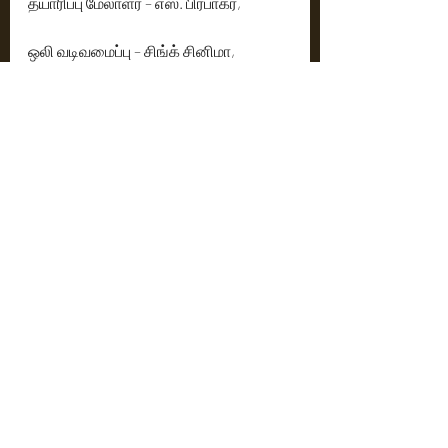
தயாரிப்பு மேலாளர் – எஸ். பிரபாகர்,
ஒலி வடிவமைப்பு – சிங்க் சினிமா,
ஒலி கலவை – உதயகுமார்,
VFX – ரெசோல் FX,
VFX மேற்பார்வையாளர் – கிரண் ராகவன்,
மார்க்கெட்டிங் & புரமோஷன் – DEC,
மக்கள் தொடர்பு– சுரேஷ் சந்திரா, அப்துல் 
A. நாசர்,
பப்ளிசிட்டி டிசைன் – வியாகி,
சட்ட ஆலோசகர் – எம்.வி. பாஸ்கர்.
Cinema News