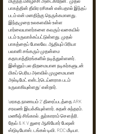
மிகுந்த மகிழ்ச்சி அடைகிறேன்.  முதல் 
பாகத்தின் தீவிர ரசிகன் என்பதால் இந்தப் 
படம் என் மனதிற்கு நெருக்கமானது. 
இந்தமுறை உலகளவில் உள்ள 
பார்வையாளர்களை கவரும் வகையில் 
படம் உருவாக்கப்பட்டுள்ளது. முதல் 
பாகத்தைப் போலவே, ஆதியும் பிரியா 
பவானி சங்கரும் முதன்மை 
கதாபாத்திரங்களில் நடித்துள்ளனர். 
இன்னும் பல திறமையான நடிகர்களுடன் 
மிகப் பெரிய அளவில் முழுமையான 
அல்டிமேட் என்டர்டெய்னராக படம் 
உருவாகியுள்ளது” என்றார்.
‘மரகத நாணயம் 2’ திரைப்படத்தை ARK 
சரவண் இயக்கியுள்ளார். சுதன் சுந்தரம், 
மணீஷ் சிங்கால், துர்காராம் சௌத்ரி, 
தேவ் & K V துரை ஆகியோர் பேஷன் 
ஸ்டுடியோஸ், டங்கல் டிவி, RDC மீடியா, 