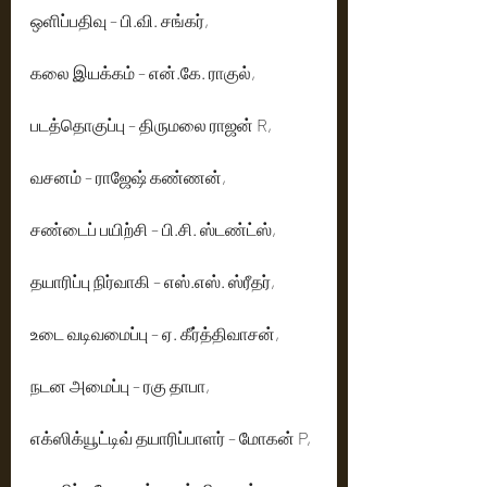
ஒளிப்பதிவு – பி.வி. சங்கர்,
கலை இயக்கம் – என்.கே. ராகுல்,
படத்தொகுப்பு – திருமலை ராஜன் R,
வசனம் – ராஜேஷ் கண்ணன்,
சண்டைப் பயிற்சி – பி.சி. ஸ்டண்ட்ஸ்,
தயாரிப்பு நிர்வாகி – எஸ்.எஸ். ஸ்ரீதர்,
உடை வடிவமைப்பு – ஏ. கீர்த்திவாசன்,
நடன அமைப்பு – ரகு தாபா,
எக்ஸிக்யூட்டிவ் தயாரிப்பாளர் – மோகன் P,