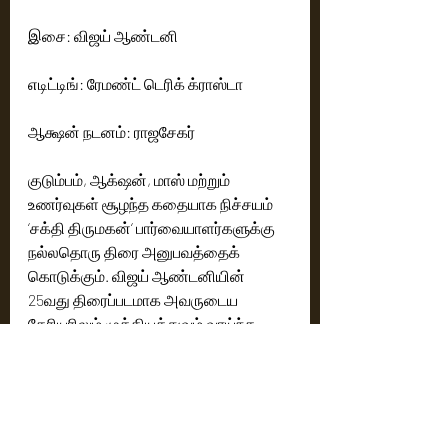
இசை: விஜய் ஆண்டனி
எடிட்டிங்: ரேமண்ட் டெரிக் க்ராஸ்டா
ஆக்ஷன் நடனம்: ராஜசேகர்
குடும்பம், ஆக்‌ஷன், மாஸ் மற்றும் 
உணர்வுகள் சூழந்த கதையாக நிச்சயம் 
‘சக்தி திருமகன்‘ பார்வையாளர்களுக்கு 
நல்லதொரு திரை அனுபவத்தைக் 
கொடுக்கும். விஜய் ஆண்டனியின் 
25வது திரைப்படமாக அவருடைய 
கேரியரிலும் முக்கியத்துவம் வாய்ந்த 
படமாக அமையும். தற்சமயம் படம் போஸ்ட் 
புரடெக்‌ஷனில் உள்ளது. படம் குறித்து 
கூடுதல் அறிவிப்புகள் விரைவில் 
வெளியாகும்.
Cinema News