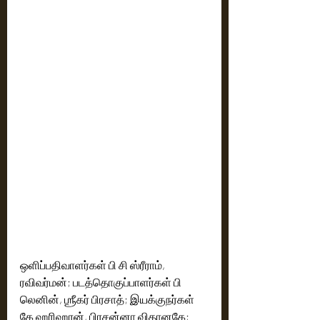
ஒளிப்பதிவாளர்கள் பி சி ஸ்ரீராம், 
ரவிவர்மன்; படத்தொகுப்பாளர்கள் பி 
லெனின், ஶ்ரீகர் பிரசாத்; இயக்குநர்கள் 
கே ஹரிஹரன், பிரசன்னா விதானகே; 