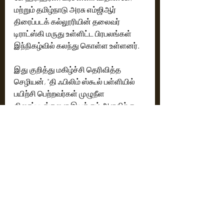
மற்றும் தமிழ்நாடு அரசு எம்ஜிஆர் 
திரைப்படக் கல்லூரியின் தலைவர் 
டிராட்ஸ்கி மருது உள்ளிட்ட பிரபலங்கள் 
இந்நிகழ்வில் கலந்து கொள்ள உள்ளனர். 
இது குறித்து மகிழ்ச்சி தெரிவித்த 
செழியன், "தி ஃபிலிம் ஸ்கூல் பள்ளியில் 
பயிற்சி பெற்றவர்கள் முழுநீள 
திரைப்படங்களை இயக்கும் அளவிற்கு 
தயாராகி இருப்பது பெருமைமிகு 
தருணம். ஒரே சமயத்தில் 34 
திரைப்படங்கள் தொடங்கப்படுவது 
என்பது எளிதான விஷயமல்ல.  இதைக் 
கேள்விப்பட்ட திரையுலக முன்னணியினர் 
எங்களுக்கு வாழ்த்துகளை 
தெரிவித்ததோடு எனது அழைப்பை ஏற்று 
தொடக்க விழாவில் கலந்து கொள்ள 
சம்மதித்து உள்ளனர். அனைவருக்கும் 