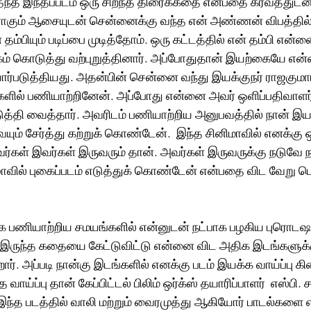
ந்த இந்தப்படம் ஒரு சிறந்த திரைக்கதை என்பதை கர்வத்துடன்
கும் ஆசையுடன் சென்னைக்கு வந்த என் அண்ணன் விபத்தில் இற
 தம்பியும் படிப்பை முடித்தோம். ஒரு கட்டத்தில் என் தம்பி என்ன
ம் கொடுத்து வற்புறுத்தினார். அப்போதுதான் இயற்கையே என
ர்படுத்தியது. அதன்பின் சென்னை வந்து இயக்குநர் ராஜகுமா
களில் பணியாற்றினேன். அப்போது என்னை அவர் ஒளிப்பதிவாளர்
டுத்தி வைத்தார். அவரிடம் பணியாற்றிய அனுபவத்தில் நான் இய
யும் சேர்த்து கற்றுக் கொண்டேன்.  இந்த சினிமாவில் எனக்கு 
்கள் இவர்கள் இருவரும் தான். அவர்கள் இருவருக்கு நடுவே ந
ாவில் புகைப்படம் எடுத்துக் கொண்டேன் என்பதை விட வேறு ப
க பணியாற்றிய சமயங்களில் என்னுடன் நட்பாக பழகிய புரொடஷ
் இருந்த கதையை கேட்டுவிட்டு என்னை விட அதிக இடங்களுக்
ர். அப்படி நான்கு இடங்களில் எனக்கு படம் இயக்க வாய்ப்பு க
்ப்பு தான் கேப்பிட்டல் பிலிம் ஒர்க்ஸ் தயாரிப்பாளர்  எஸ்பி. 
ந்த படத்தில் வாலி மற்றும் வைரமுத்து ஆகியோர் பாடல்களை எ