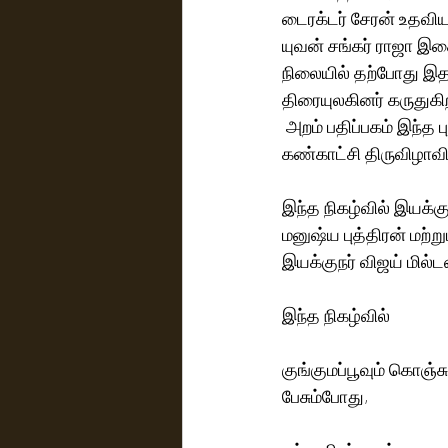
டைரக்டர் சேரன் உதவ
யுவன் சங்கர் ராஜா இச
நிலையில் தற்போது இதன
திரையுலகினர் கருதுகிற
 அறம் பதிப்பகம் இந்த புத்தகத்தை வெளியிட்டுள்ளது.. சமீபத்தில் நடைபெற்ற சென்னை புத்த 
கண்காட்சி திருவிழாவி
இந்த நிகழ்வில் இயக்க
மனுஷ்ய புத்திரன் மற்
இயக்குநர் விஜய் மில்ட
இந்த நிகழ்வில்
குங்குமப்பூவும் கொஞ்ச
பேசும்போது,