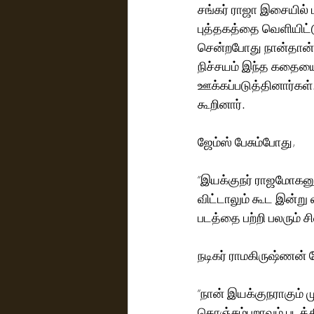
சங்கர் ராஜா இசையில் 
புத்தகத்தை வெளியிட்ட
சென்றபோது நான்தான் கு
நிச்சயம் இந்த கதையை 
ஊக்கப்படுத்தினார்கள
கூறினார்.
ஜேம்ஸ் பேசும்போது,
“இயக்குநர் ராஜமோகனு
விட்டாலும் கூட இன்று 
படத்தை பற்றி பலரும் ச
நடிகர் ராமகிருஷ்ணன் 
“நான் இயக்குநராகும் ம
கொஞ்சும்புறாவும் பட