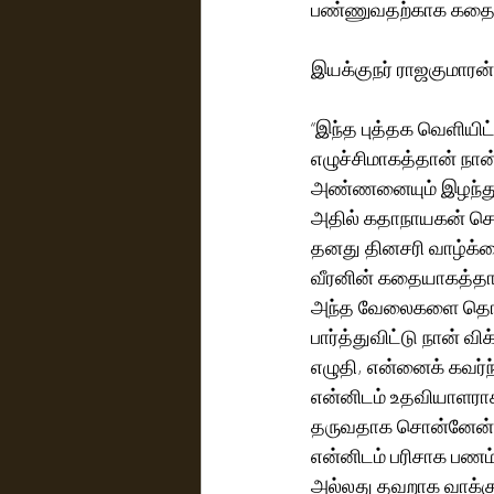
பண்ணுவதற்காக கதையுடன
இயக்குநர் ராஜகுமாரன்
“இந்த புத்தக வெளியிட
எழுச்சிமாகத்தான் நான் 
அண்ணனையும் இழந்து ப
அதில் கதாநாயகன் செ
தனது தினசரி வாழ்க்கை
வீரனின் கதையாகத்தான் 
அந்த வேலைகளை தொடர்ந
பார்த்துவிட்டு நான் 
எழுதி, என்னைக் கவர்ந
என்னிடம் உதவியாளராக
தருவதாக சொன்னேன். அ
என்னிடம் பரிசாக பணம
அல்லது தவறாக வாக்கு