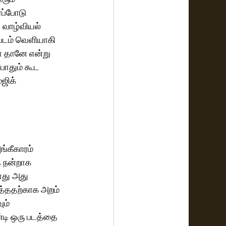
ப்போடு 
 வாழ்வியல் 
படம் வெளியாகி 
ோ தானே என்று 
போதும் கூட 
ஜிக் 
்கீகாரம் 
 நன்றாக 
ோது அது 
த்ததற்காக அறம் 
ம் 
்டி ஒரு படத்தை 