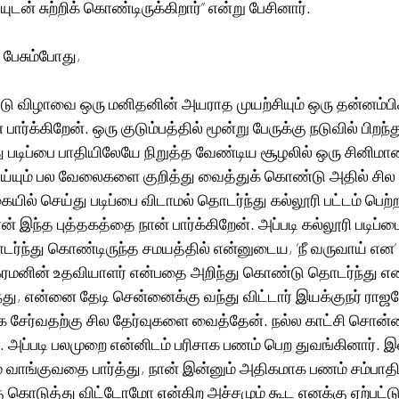
் சுற்றிக் கொண்டிருக்கிறார்” என்று பேசினார்.
 பேசும்போது,
்டு விழாவை ஒரு மனிதனின் அயராத முயற்சியும் ஒரு தன்னம்பி
பார்க்கிறேன். ஒரு குடும்பத்தில் மூன்று பேருக்கு நடுவில் பிறந
டிப்பை பாதியிலேயே நிறுத்த வேண்டிய சூழலில் ஒரு சினிமாவை
ய்யும் பல வேலைகளை குறித்து வைத்துக் கொண்டு அதில் ச
யில் செய்து படிப்பை விடாமல் தொடர்ந்து கல்லூரி பட்டம் பெற்
இந்த புத்தகத்தை நான் பார்க்கிறேன். அப்படி கல்லூரி படிப்பை 
்து கொண்டிருந்த சமயத்தில் என்னுடைய, ‘நீ வருவாய் என’
விக்ரமனின் உதவியாளர் என்பதை அறிந்து கொண்டு தொடர்ந்து என
்து, என்னை தேடி சென்னைக்கு வந்து விட்டார் இயக்குநர் ராஜ
 சேர்வதற்கு சில தேர்வுகளை வைத்தேன். நல்ல காட்சி சொன்னா
ப்படி பலமுறை என்னிடம் பரிசாக பணம் பெற துவங்கினார். இவர
் வாங்குவதை பார்த்து, நான் இன்னும் அதிகமாக பணம் சம்பா
 கொடுத்து விட்டோமோ என்கிற அச்சமும் கூட எனக்கு ஏற்பட