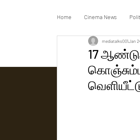
Home
Cinema News
Poli
Movies Gallery
mediatalks001
Actress G
Jan 2
17 ஆண்டுகள
கொஞ்சும்ப
Tv news
வெளியீட்ட