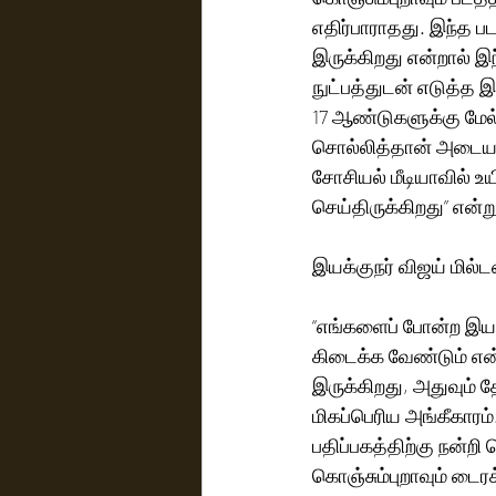
எதிர்பாராதது. இந்த ப
இருக்கிறது என்றால் 
நுட்பத்துடன் எடுத்த 
17 ஆண்டுகளுக்கு மேல
சொல்லித்தான் அடையாளம
சோசியல் மீடியாவில் உய
செய்திருக்கிறது” என்ற
இயக்குநர் விஜய் மில்ட
“எங்களைப் போன்ற இயக
கிடைக்க வேண்டும் எ
இருக்கிறது, அதுவும் 
மிகப்பெரிய அங்கீகார
பதிப்பகத்திற்கு நன்றி
கொஞ்சும்புறாவும் டைர