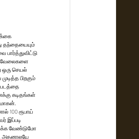
க்கை 
்து தந்தையையும் 
 பார்த்துவிட்டு 
ில வேலைகளை 
ற ஒரு செயல் 
முடித்த பிறகும் 
 படத்தை 
க்கு கடிதங்கள் 
மோகன். 
ல் 100 ரூபாய் 
் இப்படி 
திக்க வேண்டுமோ 
்டு அதனாலயே 