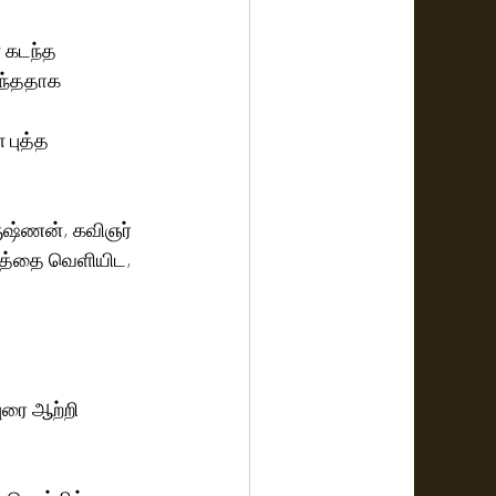
 கடந்த 
்ந்ததாக 
ருஷ்ணன், கவிஞர் 
்கத்தை வெளியிட, 
ுரை ஆற்றி 