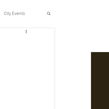
City Events
actors gallery
்