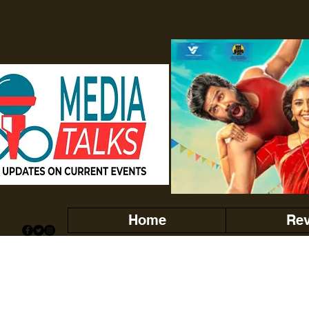
Home
Re