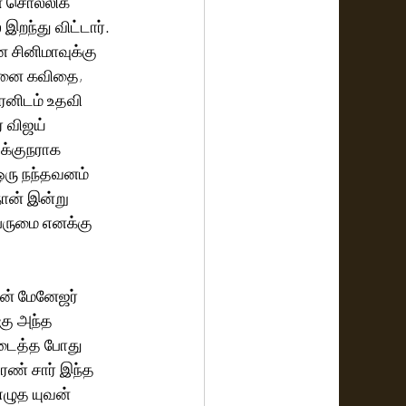
 சொல்லிக் 
ந்து விட்டார். 
ை சினிமாவுக்கு 
்னை கவிதை, 
ரனிடம் உதவி 
 விஜய் 
க்குநராக 
ஒரு நந்தவனம் 
ான் இன்று 
ெருமை எனக்கு 
ன் மேனேஜர் 
கு அந்த 
ிடைத்த போது 
சரண் சார் இந்த 
ழுத யுவன் 