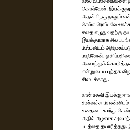
நல்ல விமர்சனங்களை த
கொள்வேன். இயக்குநரா
அதன் பிறகு நானும் என்
செல்ல ரொம்பவே ஊக்க
கதை எழுதுவதற்கு தயா
இயக்குநராக சில படங்
மில்டனிடம் அறிமுகப்ப
மாறினேன். ஒளிப்பதிவை
அமைத்துக் கொடுத்தவர
என்னுடைய புத்தக விழ
கிடைக்காது.
நான் உதவி இயக்குநரா
சின்னச்சாமி என்னிடம
கதையை சுமந்து சென்றா
அதில் அழகாக அமைந்த வாய
படத்தை தயாரித்தது. இ