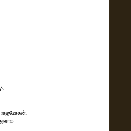
் 
ிய ராஜமோகன், 
குநராக 