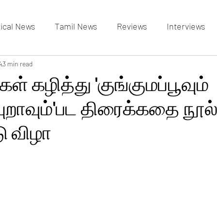
tical News
Tamil News
Reviews
Interviews
allery
4
3 min read
Events Gallery
Latest News
videos
் கழித்து 'குங்குமப்பூவும்
ுறாவும்'பட திரைக்கதை நூல
ு விழா