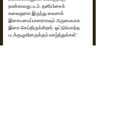
நான்காவது படம். தனியிசைக் 
கலைஞராக இருந்து வைசாக் 
இசையமைப்பாளராகவும் அருமையாக 
இசை செய்திருக்கிறார். ஒட்டுமொத்த 
படக்குழுவினருக்கும் வாழ்த்துக்கள்". 
இயக்குநர் ராஜேஷ்வர் காளிசாமி, "படம் 
பார்த்து கொண்டாடிய ரசிகர்களுக்கு 
நன்றி. நக்கலைட்ஸ் குழுவுக்கு நன்றி. 
எங்கள் முதல் படத்தை இவ்வளவு பெரிய 
வெற்றிப் படமாக மாற்றிய அனைவருக்கும் 
நன்றி". 
நடிகர் மணிகண்டன், " இந்தப் படம் பற்றிய 
அறிவிப்பு வந்த குறுகிய காலத்திலேயே 
எதிர்பார்ப்பு ரசிகர்கள் மத்தியில் 
இருந்தது. படம் வெளியான பின்பும் நல்ல 
வரவேற்பு பெற்று வருகிறது. 