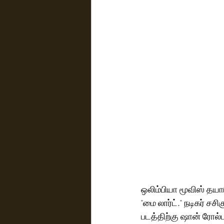
ஒலிம்பியா மூவிஸ் தயார
"மை லார்ட்." நடிகர் சச
படத்திற்கு ஷான் ரோல்