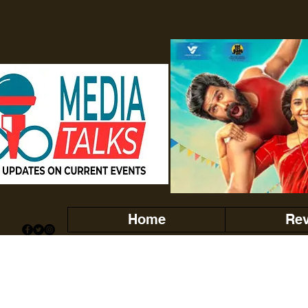
Home
Re