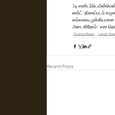
2டி எண்டர்டெயின்மென
லார்ட்" திரைப்படம் சம
எவ்வளவு முக்கியமான 
அடைகிறோம்," என தெரி
Cinema News
Latest Ne
Recent Posts