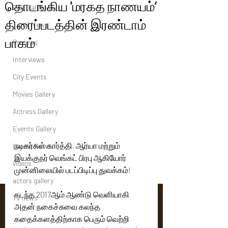
தொடங்கிய 'மரகத நாணயம்’
Political News
திரைப்படத்தின் இரண்டாம்
Tamil News
பாகம்
Reviews
Interviews
City Events
Movies Gallery
Actress Gallery
Events Gallery
நடிகர்கள் கார்த்தி, ஆர்யா மற்றும் 
Latest News
இயக்குநர் வெங்கட் பிரபு ஆகியோர் 
videos
முன்னிலையில் படப்பிடிப்பு துவக்கம்!
actors gallery
கடந்த 2017ஆம் ஆண்டு வெளியாகி 
Tv news
அதன் நகைச்சுவை கலந்த 
கதைக்களத்திற்காக பெரும் வெற்றி 