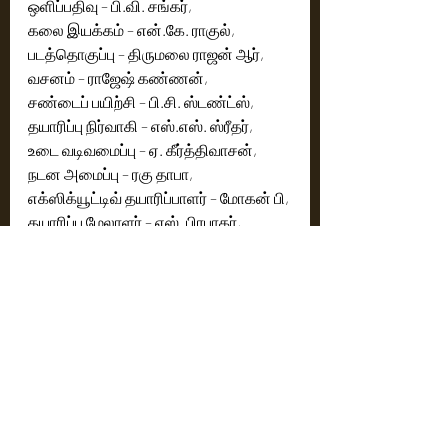
ஒளிப்பதிவு – பி.வி. சங்கர்,
கலை இயக்கம் – என்.கே. ராகுல்,
படத்தொகுப்பு – திருமலை ராஜன் ஆர்,
வசனம் – ராஜேஷ் கண்ணன்,
சண்டைப் பயிற்சி – பி.சி. ஸ்டண்ட்ஸ்,
தயாரிப்பு நிர்வாகி – எஸ்.எஸ். ஸ்ரீதர்,
உடை வடிவமைப்பு – ஏ. கீர்த்திவாசன்,
நடன அமைப்பு – ரகு தாபா,
எக்ஸிக்யூட்டிவ் தயாரிப்பாளர் – மோகன் பி,
தயாரிப்பு மேலாளர் – எஸ். பிரபாகர்,
ஒலி வடிவமைப்பு – சிங்க் சினிமா,
ஒலி கலவை – உதயகுமார்,
விஎஃப்எக்ஸ் – ரெசோல் FX,
விஎஃப்எக்ஸ் மேற்பார்வையாளர் – கிரண் 
ராகவன்,
மார்க்கெட்டிங் & புரமோஷன் – DEC,
மக்கள் தொடர்பு– சுரேஷ் சந்திரா, அப்துல் 
A. நாசர்,
பப்ளிசிட்டி டிசைன் – வியாகி,