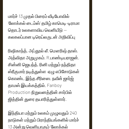
மார்ச் 13 முதல் பிரைம் வீடியோவில் 
'லோக்கல் டைம்ஸ்' தமிழ் காமெடி-டிராமா 
தொடர் உலகளாவிய வெளியீடு — 
கலகலப்பான டிரெய்லருடன் அறிவிப்பு
ரிஷிகாந்த், அப்தூல் லீ, மௌரிஷ் தாஸ், 
அத்விதா அறுமுகம், R.பாண்டியராஜன், 
சின்னி ஜெயந்த், ரினி மற்றும் நந்திதா 
ஸ்ரீகுமார் நடித்துள்ள  ஏழு எபிசோடுகள் 
கொண்ட இந்த சீரிஸை, நவீன் ஜார்ஜ் 
தாமஸ் இயக்கத்தில், Fanboy 
Production நிறுவனத்தின் சார்பில்  
ஜித்தின் துரை தயாரித்துள்ளார்.
இந்தியா மற்றும் உலகம் முழுவதும் 240 
நாடுகள் மற்றும் பிராந்தியங்களில் மார்ச் 
13 அன்று வெளியாகும் ‘லோக்கல் 