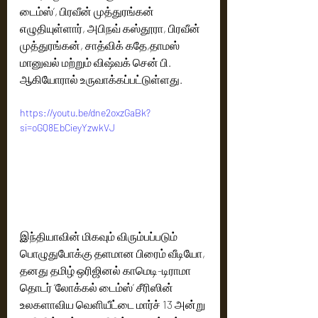
டைம்ஸ்’, பிரவீன் முத்துரங்கன் 
எழுதியுள்ளார், அபிநவ் கஸ்தூரா, பிரவீன் 
முத்துரங்கன், சாத்விக் கதே,தாமஸ் 
மானுவல் மற்றும் விஷ்வக் சென் பி. 
ஆகியோரால் உருவாக்கப்பட்டுள்ளது.
https://youtu.be/dne2oxzGaBk?
si=oGQ8EbCieyYzwkVJ
இந்தியாவின் மிகவும் விரும்பப்படும் 
பொழுதுபோக்கு தளமான பிரைம் வீடியோ, 
தனது தமிழ் ஒரிஜினல் காமெடி-டிராமா 
தொடர் ‘லோக்கல் டைம்ஸ்’ சீரிஸின் 
உலகளாவிய வெளியீட்டை மார்ச் 13 அன்று 