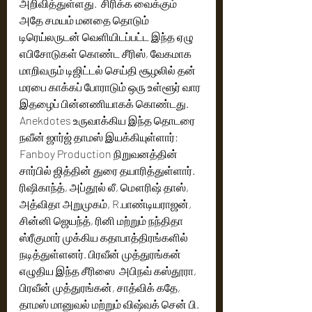
அறிவித்துள்ளது.  சிரிக்க வைக்கும் 
அதே சமயம் மனதை தொடும் 
டிரெய்லருடன் வெளியிடப்பட்ட இந்த ஏழு 
எபிசோடுகள் கொண்ட சீரிஸ், வேகமாக 
மாறிவரும் டிஜிட்டல் செய்தி சூழலில் தன் 
மரபை காக்கப் போராடும் ஒரு உள்ளூர் வார 
இதழைப் பின்னணியாகக் கொண்டது. 
Anekdotes உருவாக்கிய இந்த தொடரை 
நவீன் ஜார்ஜ் தாமஸ் இயக்கியுள்ளார்; 
Fanboy Production நிறுவனத்தின் 
சார்பில் ஜித்தின் துரை தயாரித்துள்ளார். 
ரிஷிகாந்த், அப்தூல் லீ, மௌரிஷ் தாஸ், 
அத்விதா அறுமுகம், R.பாண்டியராஜன், 
சின்னி ஜெயந்த், ரினி மற்றும் நந்திதா 
ஸ்ரீகுமார் முக்கிய கதாபாத்திரங்களில் 
நடித்துள்ளனர். பிரவீன் முத்துரங்கன் 
எழுதிய இந்த சீரிஸை  அபிநவ் கஸ்தூரா, 
பிரவீன் முத்துரங்கன், சாத்விக் கதே, 
தாமஸ் மானுவல் மற்றும் விஷ்வக் சென் பி. 