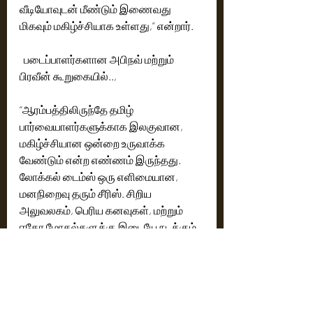
வீடியோவுடன் மீண்டும் இணைவது 
மிகவும் மகிழ்ச்சியாக உள்ளது,” என்றார்.
  படைப்பாளர்களான அபிநவ் மற்றும் 
பிரவீன் கூறுகையில்..,
“ஆரம்பத்திலிருந்தே தமிழ் 
பார்வையாளர்களுக்காக இலகுவான, 
மகிழ்ச்சியான ஒன்றை உருவாக்க 
வேண்டும் என்ற எண்ணம் இருந்தது. 
லோக்கல் டைம்ஸ் ஒரு எளிமையான, 
மனநிறைவு தரும் சீரிஸ். சிறிய 
அலுவலகம், பெரிய கனவுகள், மற்றும் 
ஈகோ மோதல்களுக்கு இடையே நடக்கும் 
ஒரு கலகலப்பான பயணம், இவை 
அனைத்தும் இதில் இடம் பெற்றுள்ளன. 
இது டிராமா காமெடி என இரண்டையும் 
இணைத்து சொல்லும், எளிமையான 
இதயம் தொடும் சீரிஸ். இதைப் 