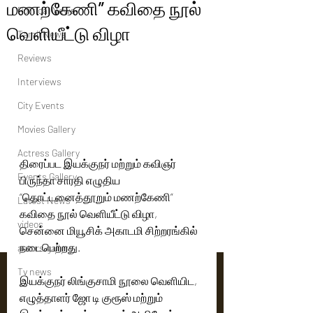
மணற்கேணி” கவிதை நூல்
Political News
வெளியீட்டு விழா
Tamil News
Reviews
Interviews
City Events
Movies Gallery
Actress Gallery
திரைப்பட இயக்குநர் மற்றும் கவிஞர் 
Events Gallery
பிருந்தா சாரதி எழுதிய 
“தொட்டனைத்தூறும் மணற்கேணி” 
Latest News
கவிதை நூல் வெளியீட்டு விழா, 
videos
சென்னை மியூசிக் அகாடமி சிற்றரங்கில் 
நடைபெற்றது.
actors gallery
Tv news
இயக்குநர் லிங்குசாமி நூலை வெளியிட, 
எழுத்தாளர் ஜோ டி குரூஸ் மற்றும் 