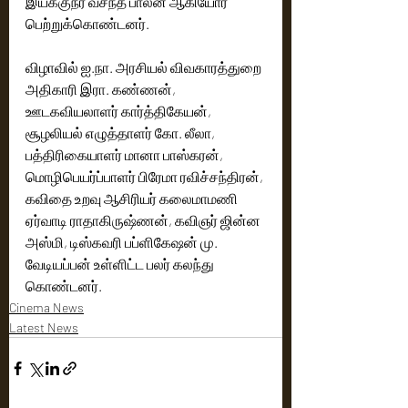
இயக்குநர் வசந்த பாலன் ஆகியோர் 
பெற்றுக்கொண்டனர்.
விழாவில் ஐ.நா. அரசியல் விவகாரத்துறை 
அதிகாரி இரா. கண்ணன், 
ஊடகவியலாளர் கார்த்திகேயன், 
சூழலியல் எழுத்தாளர் கோ. லீலா, 
பத்திரிகையாளர் மானா பாஸ்கரன், 
மொழிபெயர்ப்பாளர் பிரேமா ரவிச்சந்திரன், 
கவிதை உறவு ஆசிரியர் கலைமாமணி 
ஏர்வாடி ராதாகிருஷ்ணன், கவிஞர் ஜின்ன 
அஸ்மி, டிஸ்கவரி பப்ளிகேஷன் மு. 
வேடியப்பன் உள்ளிட்ட பலர் கலந்து 
கொண்டனர்.
Cinema News
Latest News