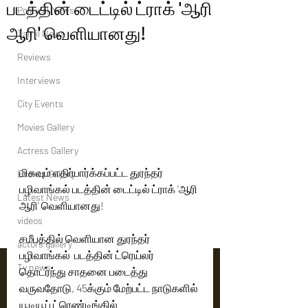
படத்தின் டைட்டில் ட்ராக் 'ஆரி
Political News
ஆரி' வெளியானது!
Tamil News
Reviews
Interviews
City Events
Movies Gallery
Actress Gallery
மிகவும் எதிர்பார்க்கப்பட்ட துரந்தர் 
Events Gallery
பழிவாங்கல் படத்தின் டைட்டில் ட்ராக் 'ஆரி 
Latest News
ஆரி' வெளியானது!
videos
சமீபத்தில் வெளியான துரந்தர் 
actors gallery
பழிவாங்கல்  படத்தின் ட்ரெய்லர் 
Tv news
தொடர்ந்து சாதனை படைத்து 
வருவதோடு, 45க்கும் மேற்பட்ட நாடுகளில் 
யூடியூப் ட்ரெண்டிங்கில் 