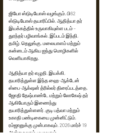
ஜியோ ஸ்டுடியோஸ் வழங்கும், பி62 
ஸ்டுடியோஸ் தயாரிப்பில், ஆதித்யா தர் 
இயக்கத்தில் உருவாகியுள்ள படம் – 
துரந்தர் பழிவாங்கல். இப்படம் இந்தி, 
தமிழ், தெலுங்கு, மலையாளம் மற்றும் 
கன்னடம் ஆகிய ஐந்து மொழிகளில் 
வெளியாகிறது.
ஆதித்யா தர் எழுதி, இயக்கி, 
தயாரித்துள்ள இந்த ஹை-ஆக்டேன் 
ஸ்பை-ஆக்‌ஷன் த்ரில்லர் திரைப்படத்தை, 
ஜோதி தேஷ்பாண்டே மற்றும் லோகேஷ் தர் 
ஆகியோரும் இணைந்து 
தயாரித்துள்ளனர். குடி பத்வா மற்றும் 
உகாதி பண்டிகையை முன்னிட்டும், 
ரம்ஜானுக்கு முன்பாகவும், 2026 மார்ச் 19 
அன்று உலகம் முழுவதும் 