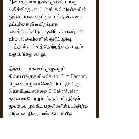
அமைத்துள்ள இசை முக்கிய பங்கு 
வகிக்கிறது. எடிட்டர் தீபக் S அவர்களின் 
துல்லியமான எடிட்டிங் படத்தின் கதை 
ஓட்டத்தை விறுவிறுப்பாக 
வைத்திருக்கிறது. ஒளிப்பதிவாளர் ரவி 
வர்மா K அவர்களின் ஒளிப்பதிவு, 
படத்தின் காட்சித் தோற்றத்தை மேலும் 
வலுப்படுத்துகிறது.
இந்தப் படம் உலகம் முழுவதும் 
திரையரங்குகளில் Sakthi Film Factory 
நிறுவனம் மூலம் வெளியிடப்படுகிறது. 
இந்த நிறுவனத்தை B. Sakthivelan 
தலைமையேற்று நடத்துகிறார்; இதன் 
மூலம் பல முக்கிய பகுதிகளில் படத்திற்கு 
விரிவான திரையரங்க வெளியீடு 
கிடைக்க உள்ளது.
Post Production பணிகள் வேகமாக 