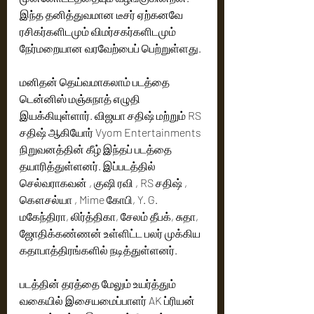
இந்த தனித்துவமான டீசர் ஏற்கனவே 
ரசிகர்களிடமும் விமர்சகர்களிடமும் 
நேர்மறையான வரவேற்பைப் பெற்றுள்ளது.
மனிதன் தெய்வமாகலாம் படத்தை 
டென்னிஸ் மஞ்சுநாத் எழுதி 
இயக்கியுள்ளார். விஜயா சதிஷ் மற்றும் RS 
சதிஷ் ஆகியோர் Vyom Entertainments 
நிறுவனத்தின் கீழ் இந்தப் படத்தை 
தயாரித்துள்ளனர். இப்படத்தில் 
செல்வராகவன் , குஷி ரவி , RS சதிஷ் , 
கௌசல்யா , Mime கோபி, Y. G. 
மகேந்திரா, லிர்த்திகா, சேலம் தீபக், சுதா, 
ஜோதிக்கண்ணன் உள்ளிட்ட பலர் முக்கிய 
கதாபாத்திரங்களில் நடித்துள்ளனர்.
படத்தின் தரத்தை மேலும் உயர்த்தும் 
வகையில் இசையமைப்பாளர் AK ப்ரியன் 