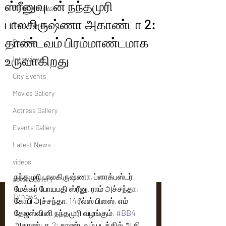
ஸ்ரீனுவுடன் நந்தமுரி
Political News
பாலகிருஷ்ணா அகாண்டா 2:
Tamil News
தாண்டவம் பிரம்மாண்டமாக
Reviews
உருவாகிறது
Interviews
City Events
Movies Gallery
Actress Gallery
Events Gallery
Latest News
videos
நந்தமுரி பாலகிருஷ்ணா, ப்ளாக்பஸ்டர் 
actors gallery
மேக்கர் போயபதி ஸ்ரீனு, ராம் அச்சந்தா, 
Tv news
கோபி அச்சந்தா, 14 ரீல்ஸ் பிளஸ், எம் 
தேஜஸ்வினி நந்தமுரி வழங்கும், 
#BB4
அகாண்டா  2: தாண்டவம் படத்தில் ஆதி 