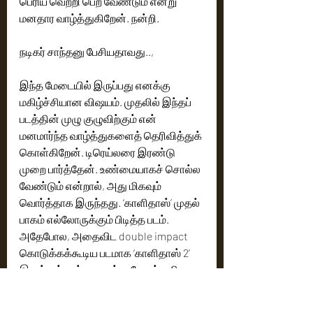
பெரிய வெற்றி பெற வேண்டும் என்று 
மனதார வாழ்த்துகிறேன். நன்றி.
நடிகர் சாந்தனு பேசியதாவது.., 
இந்த மேடையில் இருப்பது எனக்கு 
மகிழ்ச்சியான விஷயம். முதலில் இந்தப் 
படத்தின் முழு குழுவிற்கும் என் 
மனமார்ந்த வாழ்த்துகளைத் தெரிவித்துக் 
கொள்கிறேன். டிரெய்லரை இரண்டு 
முறை பார்த்தேன். உண்மையாகச் சொல்ல 
வேண்டும் என்றால், அது மிகவும் 
வொர்த்தாக இருந்தது. ‘காளிதாஸ்’ முதல் 
பாகம் எல்லோருக்கும் பிடித்த படம். 
அதேபோல, அதைவிட double impact 
கொடுக்கக்கூடிய படமாக ‘காளிதாஸ் 2’ 
இருக்கும் என்று எனக்கு தோன்றுகிறது. 
அந்த அளவுக்கு டிரெய்லர் தரமாக 
இருந்தது. அதனால் இயக்குநர் முதல் 