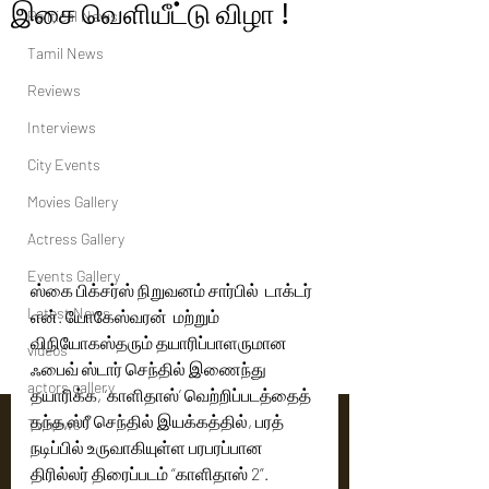
இசை வெளியீட்டு விழா !
Political News
Tamil News
Reviews
Interviews
City Events
Movies Gallery
Actress Gallery
Events Gallery
ஸ்கை பிக்சர்ஸ் நிறுவனம் சார்பில்  டாக்டர் 
Latest News
என். யோகேஸ்வரன்  மற்றும் 
விநியோகஸ்தரும் தயாரிப்பாளருமான 
videos
ஃபைவ் ஸ்டார் செந்தில் இணைந்து 
actors gallery
தயாரிக்க, ‘காளிதாஸ்’ வெற்றிப்படத்தைத் 
தந்த ஸ்ரீ செந்தில் இயக்கத்தில், பரத் 
Tv news
நடிப்பில் உருவாகியுள்ள பரபரப்பான 
திரில்லர் திரைப்படம் “காளிதாஸ் 2”. 