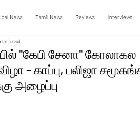
tical News
Tamil News
Reviews
Interviews
allery
4
1 min read
Events Gallery
Latest News
videos
ல் "கேபி சேனா" கோலாகல
ழா - காப்பு, பலிஜா சமூகங
்கு அழைப்பு