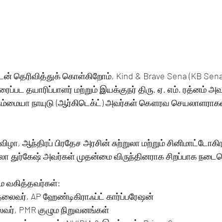
யுடன் தெரிவித்துக் கொள்கிறோம், Kind & Brave Sena (KB Sen
ரைப்பட தயாரிப்பாளர் மற்றும் இயக்குநர் திரு. ஏ. எம். ரத்னம் அவ
தம்மையா நாயுடு (ஆர்கிடெக்ட்) அவர்கள் கௌரவ செயலாளராகவு
ழா, ஆந்திரப் பிரதேச அரசின் சுற்றுலா மற்றும் சினிமாட்டோகி
லா துர்கேஷ் அவர்கள் முதன்மை விருந்தினராக சிறப்பாக நடைப
ை வகித்தவர்கள்:
 தலைவர், AP ஹேண்டிகிராஃப்ட் கார்ப்பரேஷன்
லைவர், PMR குழும நிறுவனங்கள்