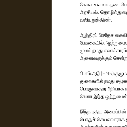
கோலாகலமாக நடைபெற்றது
அரசியல், தொழில்துறை
வலியுறுத்தினர்.
ஆந்திரப் பிரதேச கைவின
பேசுகையில், "ஒற்றும
மூலம் நமது கலாச்சாரம்
அனைவருக்கும் சென்றட
பி.எம்.ஆர் (PMR) குழு
துறைகளில் நமது சமூகம
பொருளாதார ரீதியாக வ
சேனா இந்த ஒற்றுமைக்க
இந்த புதிய அமைப்பின் 
பொதுச் செயலாளராக திர
அவர்களின் தலைமையில் 