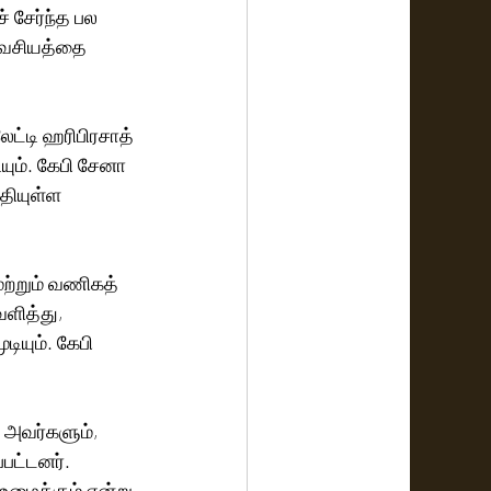
 சேர்ந்த பல 
அவசியத்தை 
ேட்டி ஹரிபிரசாத் 
ும். கேபி சேனா 
தியுள்ள 
மற்றும் வணிகத் 
ளித்து, 
யும். கேபி 
 அவர்களும், 
பட்டனர். 
உழைக்கும் என்று 