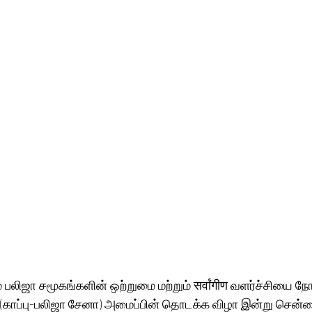
் பலிஜா சமூகங்களின் ஒற்றுமை மற்றும் सर्वांगीण வளர்ச்சியை ந
(காப்பு-பலிஜா சேனா) அமைப்பின் தொடக்க விழா இன்று சென்னை