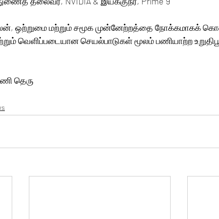
துணைத் தலைவர், NVIDIA & இயக்குநர், Prime 9
லன், ஒற்றுமை மற்றும் சமூக முன்னேற்றத்தை நோக்கமாகக் கொ
மற்றும் வெளிப்படையான செயல்பாடுகள் மூலம் பணியாற்ற உறுதிப
பாணி தெரு
ws