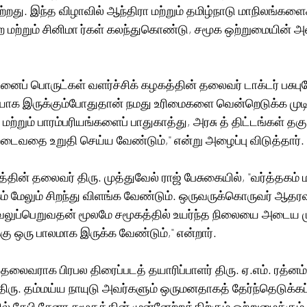
. இந்த விழாவில் ஆந்திரா மற்றும் தமிழ்நாடு மாநிலங்களைச்
 மற்றும் சினிமா ர்கள் கலந்துகொண்டு, சமூக ஒற்றுமையின் 
ைப் பொருட்கள் வளர்ச்சிக் கழகத்தின் தலைவர் டாக்டர் பசுபுல
ையாக இருக்கும்போதுதான் நமது உரிமைகளை வென்றெடுக்க முடிய
 மற்றும் பாரம்பரியங்களைப் பாதுகாத்து, அரசு த் திட்டங்கள் தகு
ைவதை உறுதி செய்ய வேண்டும்," என்று அழைப்பு விடுத்தார்.
மத்தின் தலைவர் திரு. முத்துவேல் ராஜ் பேசுகையில், "வர்த்தகம் 
் மேலும் சிறந்து விளங்க வேண்டும். ஒருவருக்கொருவர் ஆதரவ
லுப்பெறுவதன் மூலமே சமூகத்தில் உயர்ந்த நிலையை அடைய முடி
ு ஒரு பாலமாக இருக்க வேண்டும்," என்றார்.
தலைவராக பிரபல திரைப்படத் தயாரிப்பாளர் திரு. ஏ.எம். ரத்னம்
ு. தம்மய்ய நாயுடு அவர்களும் ஒருமனதாகத் தேர்ந்தெடுக்கப்
கேபி சேனா சமூகத்தின் முன்னேற்றத்திற்கும் ஒற்றுமைக்கும் 