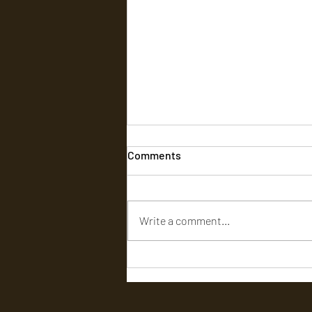
Comments
Write a comment...
'ஜி. டி .என்' ​​(ஜி.டி.நாயுடு) -
விமர்சனம்