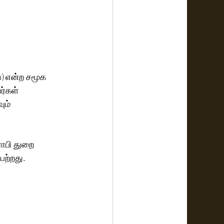
a) என்ற சமூக 
ர்கள் 
ம் 
ராபி துறை 
ெற்றது.