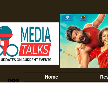
Home
Re