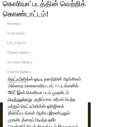
கொரியா’ படத்தின் வெற்றிக்
Political News
கொண்டாட்டம்!
Tamil News
Reviews
Interviews
City Events
Movies Gallery
Actress Gallery
Events Gallery
நெட்ஃபிலிக்ஸ் ஓடிடி தளத்தின் ஆங்கிலம் 
Latest News
அல்லாத உலகளாவிய டாப் 10 படங்களில் 
videos
‘மேட் இன் கொரியா’ படம் முதலிடம் 
பிடித்துள்ளது. குறிப்பாக, உரிமம் பெற்ற 
actors gallery
மற்றும் நெட்ஃபிலிக்ஸ் ஒரிஜினல் 
Tv news
திரைப்படங்கள் ஆகிய இரண்டிலும் 
முதலிடத்தைப் பிடித்த ஒரே 
தென்னிந்தியத் திரைப்படம் இதுவாகும்.