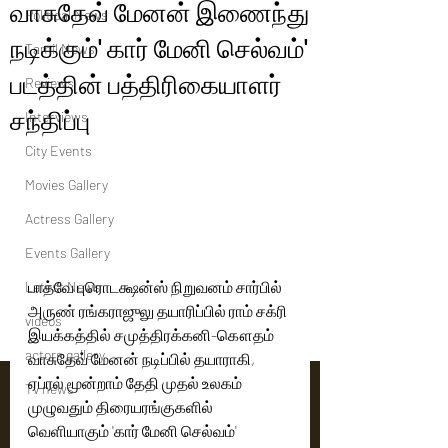
வாசுதேவ் மேனன் இணைந்து
Political News
நடிக்கும்' கார் மேனி செல்வம்'
Tamil News
படத்தின் பத்திரிகையாளர்
Reviews
சந்திப்பு
Interviews
City Events
Movies Gallery
Actress Gallery
Events Gallery
பாத்வே புரொடக்ஷன்ஸ் நிறுவனம் சார்பில் 
Latest News
அருண் ரங்கராஜுலு தயாரிப்பில் ராம் சக்ரி 
videos
இயக்கத்தில் சமுத்திரக்கனி-கௌதம் 
actors gallery
வாசுதேவ் மேனன் நடிப்பில் தயாராகி, 
ஏப்ரல் மூன்றாம் தேதி முதல் உலகம் 
Tv news
முழுவதும் திரையரங்குகளில் 
வெளியாகும் 'கார் மேனி செல்வம்' 