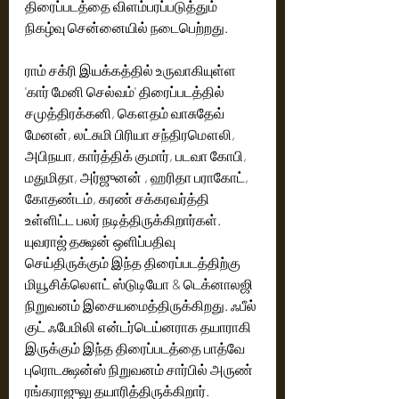
திரைப்படத்தை விளம்பரப்படுத்தும் 
நிகழ்வு சென்னையில் நடைபெற்றது.
ராம் சக்ரி இயக்கத்தில் உருவாகியுள்ள 
'கார் மேனி செல்வம்' திரைப்படத்தில் 
சமுத்திரக்கனி, கௌதம் வாசுதேவ் 
மேனன், லட்சுமி பிரியா சந்திரமௌலி, 
அபிநயா, கார்த்திக் குமார், படவா கோபி, 
மதுமிதா, அர்ஜுனன் , ஹரிதா பராகோட், 
கோதண்டம், கரண் சக்கரவர்த்தி 
உள்ளிட்ட பலர் நடித்திருக்கிறார்கள். 
யுவராஜ் தக்ஷ‌ன் ஒளிப்பதிவு 
செய்திருக்கும் இந்த திரைப்படத்திற்கு 
மியூசிக்லௌட் ஸ்டுடியோ & டெக்னாலஜி 
நிறுவனம் இசையமைத்திருக்கிறது.‌ ஃபீல் 
குட் ஃபேமிலி என்டர்டெய்னராக தயாராகி 
இருக்கும் இந்த திரைப்படத்தை பாத்வே 
புரொடக்ஷன்ஸ் நிறுவனம் சார்பில் அருண் 
ரங்கராஜுலு தயாரித்திருக்கிறார்.