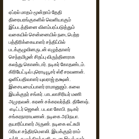
ஏப்ரல் மாதம் மூன்றாம் தேதி 
திரையரங்குகளில் வெளியாகும் 
இப்படத்தினை விளம்பரப்படுத்தும் 
வகையில் சென்னையில் நடைபெற்ற 
பத்திரிக்கையாளர் சந்திப்பில் 
படக்குழுவினருடன் எழுத்தாளர் 
செந்தமிழன் சிறப்பு விருந்தினராக 
கலந்து கொண்டார்.‌ நடிகர் கோதண்டம், 
கிரியேட்டிவ் புரொடியூசர் ஸ்ரீ சரவணன், 
ஒளிப்பதிவாளர் யுவராஜ் தக்ஷ‌ன், 
இசையமைப்பாளர் ராமானுஜம், கலை 
இயக்குநர் சங்கர், பாடலாசிரியர் மணி 
அமுதவன், கரண் சக்கரவர்த்தி, தினேஷ், 
 எடிட்டர் ஜெகன், படவா கோபி, நடிகர் 
சங்கரநாராயணன், நடிகை அபிநயா, 
தயாரிப்பாளர் அருண், நடிகை லட்சுமி 
பிரியா சந்திரமௌலி, இயக்குநர் ராம் 
சக்ரி, சமுத்திரக்கனி, நடன இயக்குநர் 