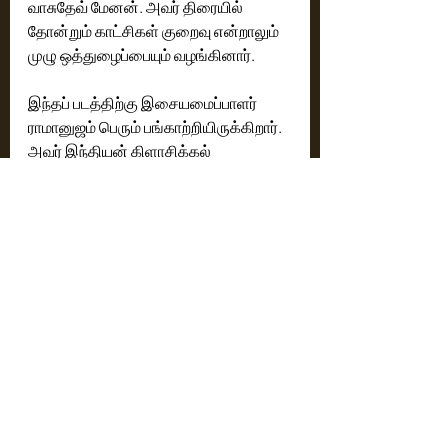
வாசுதேவ் மேனன். அவர் திரையில் 
தோன்றும் காட்சிகள் குறைவு என்றாலும் 
இந்தப் படத்திற்கு இசையமைப்பாளர் 
ராமானுஜம் பெரும் பங்காற்றியிருக்கிறார்.‌ 
அவர் இந்தியன் கிளாசிக்கல் 
இசையையும் கொடுப்பார், வெஸ்டர்ன் 
கிளாசிக்கல் இசையையும் கொடுப்பார். 
ஒரு படைப்பு என்பது கூட்டு முயற்சி தான். 
தனி ஒருவர் இதை நான் செய்தேன் 
என்று சொல்ல முடியாது. நடிகர்கள் முதல் 
தொழில்நுட்பக் கலைஞர்கள் வரை 
ஒவ்வொருவரின் பங்களிப்பும் இதில் இடம் 
பிடித்திருக்கிறது.‌ இசையை 
பொருத்தவரை ந‌மக்கு தெரிவதெல்லாம் 
இசையமைப்பாளர் -பாடலாசிரியர் - 
பாடகர்கள் - ஆகியோர்கள் மட்டுமே.  
ஆனால் இதற்கு பின்னால் பல இசைக் 