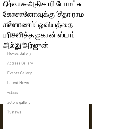
நிர்வாக அதிகாரி டோமட்சு
Political News
கோசானோவுக்கு ’சீதா ராம
Tamil News
கல்யாணம்’ ஓவியத்தை
Reviews
பரிசளித்த ஐகான் ஸ்டார்
Interviews
அல்லு அர்ஜுன்
City Events
Movies Gallery
Actress Gallery
Events Gallery
Latest News
videos
actors gallery
Tv news