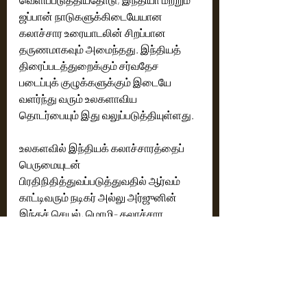
ஜப்பான் நாடுகளுக்கிடையேயான 
கலாச்சார உரையாடலின் சிறப்பான 
தருணமாகவும் அமைந்தது. இந்தியத் 
திரைப்படத்துறைக்கும் சர்வதேச 
படைப்புக் குழுக்களுக்கும் இடையே 
வளர்ந்து வரும் உலகளாவிய 
தொடர்பையும் இது வலுப்படுத்தியுள்ளது. 
உலகளவில் இந்தியக் கலாச்சாரத்தைப் 
பெருமையுடன் 
பிரதிநிதித்துவப்படுத்துவதில் ஆர்வம் 
காட்டிவரும் நடிகர் அல்லு அர்ஜுனின் 
இந்தச் செயல், மொழி- கலாச்சார 
எல்லைகளைக் கடந்து பலரிடமும் 
புரிதலையும் பரஸ்பர மரியாதையையும் 
வளர்ப்பதில் கலை மற்றும் சினிமாவின் 
பங்கை மீண்டும் உறுதிப்படுத்தியுள்ளது.
Cinema News